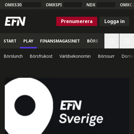
OMXS30
OMXSPI
NDX
OMXC
Prenumerera
Logga in
START
PLAY
FINANSMAGASINET
BÖRS
VETENSKAP
Börslunch
Börsfrukost
Världsekonomin
Börssurr
Domin