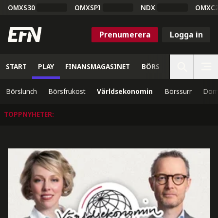
OMXS30
OMXSPI
NDX
OMXC
Prenumerera
Logga in
START
PLAY
FINANSMAGASINET
BÖRS
VETENSKAP
Börslunch
Börsfrukost
Världsekonomin
Börssurr
Domi
TOPPNYHETER
: