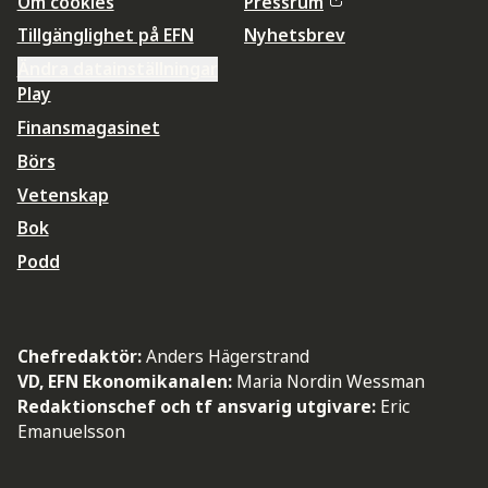
Om cookies
Pressrum
Tillgänglighet på EFN
Nyhetsbrev
Ändra datainställningar
Play
Finansmagasinet
Börs
Vetenskap
Bok
Podd
Chefredaktör:
Anders Hägerstrand
VD, EFN Ekonomikanalen:
Maria Nordin Wessman
Redaktionschef och tf ansvarig utgivare:
Eric
Emanuelsson