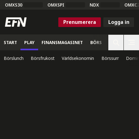
OMXS30
OMXSPI
NDX
OMXC
Prenumerera
Logga in
START
PLAY
FINANSMAGASINET
BÖRS
VETENSKAP
Börslunch
Börsfrukost
Världsekonomin
Börssurr
Domin