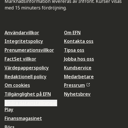
Marknadsinformation levereras av Infront. Kurser visas
med 15 minuters fördröjning.
Användarvillkor
Om EFN
Integritetspolicy
Kontakta oss
Prenumerationsvillkor
Tipsa oss
FactSet villkor
Jobba hos oss
Värdepapperspolicy
Kundservice
Redaktionell policy
Medarbetare
Om cookies
Pressrum
Tillgänglighet på EFN
Nyhetsbrev
Ändra datainställningar
Play
Finansmagasinet
Börs