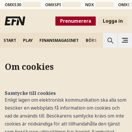
OMXS30
OMXSPI
NDX
OMXC
Prenumerera
Logga in
START
PLAY
FINANSMAGASINET
BÖRS
VETENSKAP
Om cookies
Samtycke till cookies
Enligt lagen om elektronisk kommunikation ska alla som
besöker en webbplats få information om cookies och
vad de används till. Besökarens samtycke krävs om inte
cookies är nödvändiga för att tillhandahålla den tjänst
som besökaren uttryckligen har begärt. Samtycket