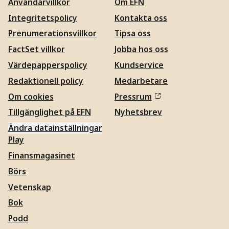
Användarvillkor
Om EFN
Integritetspolicy
Kontakta oss
Prenumerationsvillkor
Tipsa oss
FactSet villkor
Jobba hos oss
Värdepapperspolicy
Kundservice
Redaktionell policy
Medarbetare
Om cookies
Pressrum
Tillgänglighet på EFN
Nyhetsbrev
Ändra datainställningar
Play
Finansmagasinet
Börs
Vetenskap
Bok
Podd