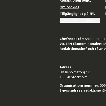
Redaktionell policy
Om cookies
Tillgänglighet på EFN
Ändra datainställningar
Chefredaktör:
Anders Häger
VD, EFN Ekonomikanalen:
M
Redaktionschef och tf ansv
Adress
Blasieholmstorg 12
106 70 Stockholm
Organisationsnummer:
556
E-postadress:
redaktionen@