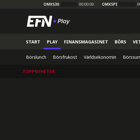
OMXS30
00:00:00
OMXSPI
0
START
PLAY
FINANSMAGASINET
BÖRS
VE
Börslunch
Börsfrukost
Världsekonomin
Börssur
TOPPNYHETER
: