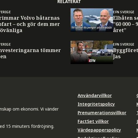
RELATERAT
VERIGE
EFN SVERIGE
trimmar Volvo båtarnas
Elbåten s
pfart – och gör dem mer
”60 000 –
jövänliga
året”
VERIGE
EFN SVERIGE
investeringarna tömmer
Byggföret
ren
Jas
Användarvillkor
Integritetspolicy
unskap om ekonomi. Vi vänder
Prenumerationsvillkor
FactSet villkor
ed 15 minuters fördröjning.
Värdepapperspolicy