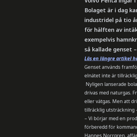
Volvo Penta ingår i 
Bolaget är i dag k
industridel på tio å
för hälften av intä
exempelvis hamnkra
så kallade genset 
Läs en längre artikel h
Genset används framför
elnätet inte är tillräck
Nyligen lanserade bolag
drivas med naturgas. F
eller vätgas. Men att dr
tillräcklig utsträckning
– Vi börjar med en pro
förberedd för kommande 
Hannes Norrgren, affär