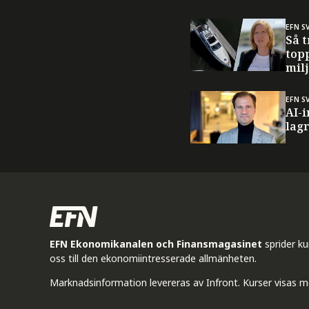
EFN S
Så 
top
mil
EFN S
AI-
lag
EFN Ekonomikanalen och Finansmagasinet
sprider k
oss till den ekonomiintresserade allmänheten.
Marknadsinformation levereras av Infront. Kurser visas m