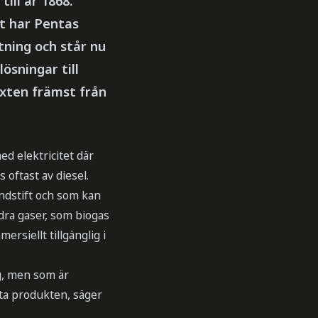
ill år 1868.
t har Pentas
ttning och står nu
ösningar till
xten främst från
d elektricitet där
s oftast av diesel.
ändstift och som kan
dra gaser, som biogas
rsiellt tillgänglig i
g, men som är
ata produkten, säger