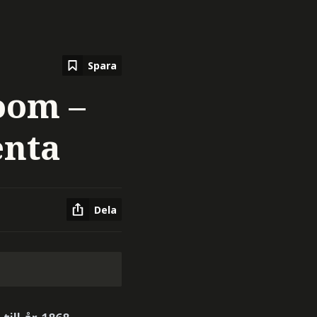
Spara
oom –
enta
Dela