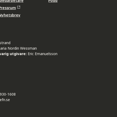
Medarbetare
Podd
Pressrum
Nyhetsbrev
strand
aria Nordin Wessman
arig utgivare:
Eric Emanuelsson
930-1608
efn.se