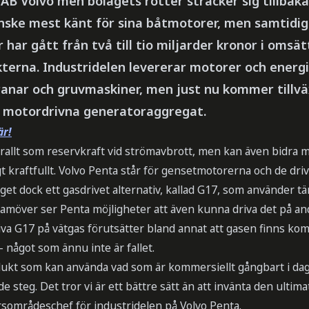
AB Volvo men bolagets rötter sträcker sig tillbaka t
anske mest känt för sina båtmotorer, men samtidig
r har gått från två till tio miljarder kronor i omsä
kterna. Industridelen levererar motorer och energil
nar och gruvmaskiner, men just nu kommer tillvä
– motordrivna generatoraggregat.
är!
allt som reservkraft vid strömavbrott, men kan även bidra me
ligt kraftfullt. Volvo Penta står för gensetmotorerna och de driv
et dock ett gasdrivet alternativ, kallad G17, som använder t
ramöver ser Penta möjligheter att även kunna driva det på an
iva G17 på vätgas förutsätter bland annat att gasen finns komme
 – något som ännu inte är fallet.
dukt som kan använda vad som är kommersiellt gångbart i da
steg. Det tror vi är ett bättre sätt än att invänta den ultim
sområdeschef för industridelen på Volvo Penta.