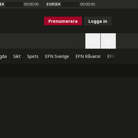
EK
00:00:00
EURSEK
00:00:00
Prenumerera
Logga in
gda
Sikt
Spets
EFN Sverige
EFN Råvaror
EFN Direkt