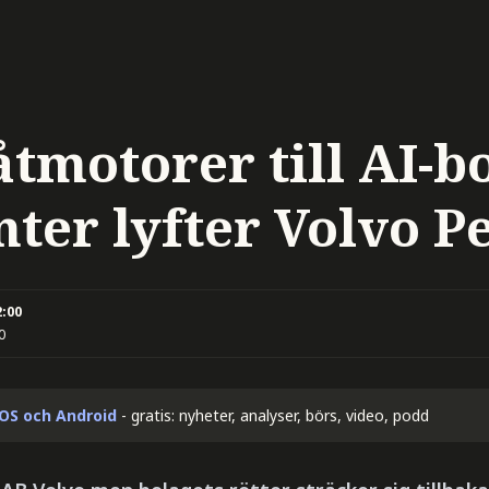
åtmotorer till AI-b
ter lyfter Volvo P
2:00
0
iOS och Android
- gratis: nyheter, analyser, börs, video, podd