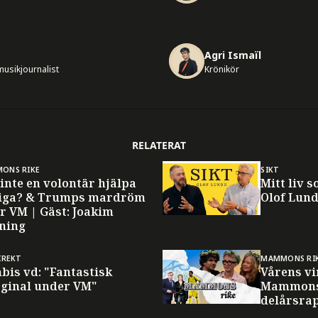
Agri Ismaïl
usikjournalist
Krönikör
RELATERAT
ONS RIKE
SIKT
inte en volontär hjälpa
Mitt liv 
tiga? & Trumps mardröm
Olof Lun
r VM | Gäst: Joakim
ning
IREKT
MAMMONS RI
bis vd: "Fantastisk
Vårens vi
ginal under VM"
Mammons
delårsrap