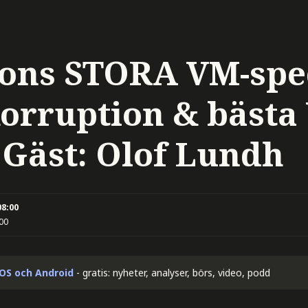
ns STORA VM-spec
korruption & bästa
 Gäst: Olof Lundh
08:00
:00
iOS och Android
- gratis: nyheter, analyser, börs, video, podd