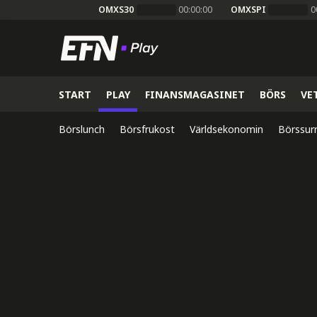
OMXS30
00:00:00
OMXSPI
0
START
PLAY
FINANSMAGASINET
BÖRS
VE
Börslunch
Börsfrukost
Världsekonomin
Börssur