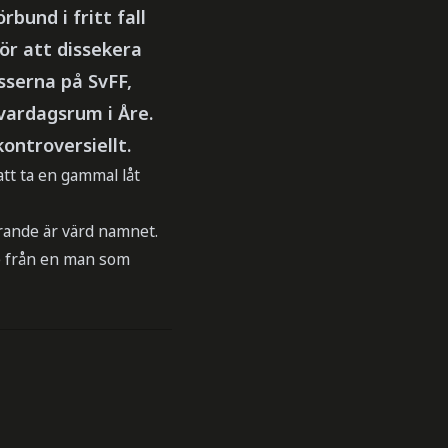
bund i fritt fall
ör att dissekera
sserna på SvFF,
vardagsrum i Åre.
ontroversiellt.
 att ta en gammal låt
arande är värd namnet.
de från en man som