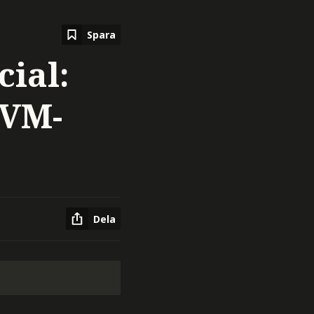
Spara
ial:
 VM-
Dela