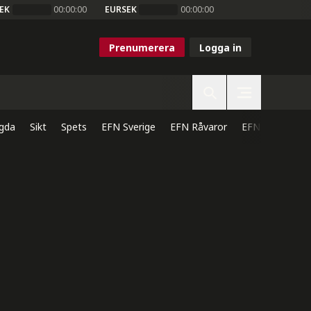
EK
00:00:00
EURSEK
00:00:00
Prenumerera
Logga in
gda
Sikt
Spets
EFN Sverige
EFN Råvaror
EFN Direkt