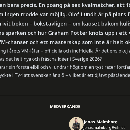
en bara precis. En poäng på sex kvalmatcher, ett för
 ingen trodde var möjlig. Olof Lundh är på plats f
krivit boken – bokstavligen – om kaoset bakom kuli
s sparken och hur Graham Potter knöts upp i ett 
VM-chanser och ett mästerskap som inte är helt ok
g i årets VM-låtar – officiella och inofficiella. Är det ens okej
as det helt nya och fräscha idéer i Sverige 2026?
rar sin första elbil och vi undrar högt om en tyst racer fortf
ckte i TV4 att svensken är slö – vilket är ett djärvt påståen
MEDVERKANDE
Jonas Malmborg
jonas.malmborg@efn.se