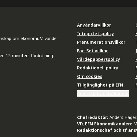
Användarvillkor
Integritetspolicy
unskap om ekonomi. Vi vänder
Prenumerationsvillkor
FactSet villkor
ed 15 minuters fördröjning.
Värdepapperspolicy
Redaktionell policy
Om cookies
Tillgänglighet på EFN
Ändra datainställningar
Chefredaktör:
Anders Häger
VD, EFN Ekonomikanalen:
M
Redaktionschef och tf ansv