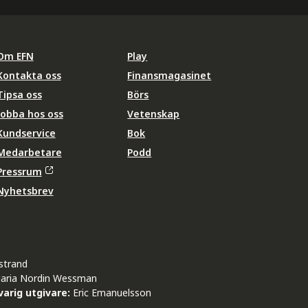
Om EFN
Play
Kontakta oss
Finansmagasinet
Tipsa oss
Börs
Jobba hos oss
Vetenskap
Kundservice
Bok
Medarbetare
Podd
Pressrum
Nyhetsbrev
strand
aria Nordin Wessman
arig utgivare:
Eric Emanuelsson