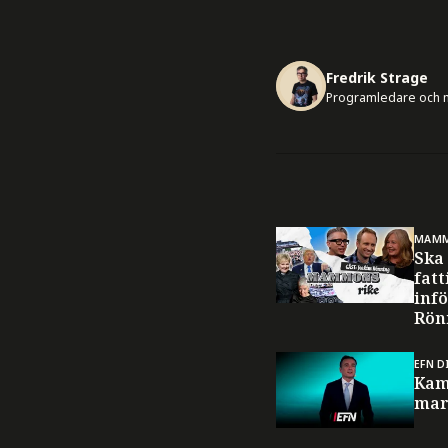
Fredrik Strage
Programledare och m
MAMM
Ska 
fat
infö
Rön
EFN D
Kam
mar