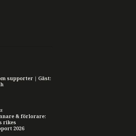
som supporter | Gäst:
dh
KE
nnare & förlorare:
 rikes
port 2026