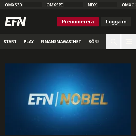
OMXS30
OMXSPI
NDX
OMXC
Prenumerera
Logga in
START
PLAY
FINANSMAGASINET
BÖRS
VETENSKAP