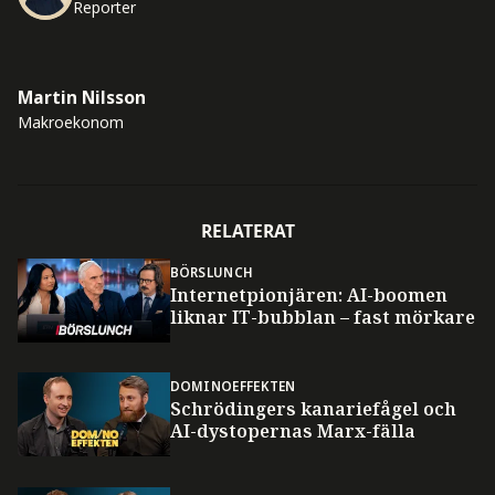
Reporter
Martin Nilsson
Makroekonom
RELATERAT
BÖRSLUNCH
Internetpionjären: AI-boomen
liknar IT-bubblan – fast mörkare
DOMINOEFFEKTEN
Schrödingers kanariefågel och
AI-dystopernas Marx-fälla