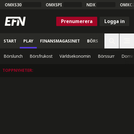
OMXS30
OMXSPI
NDX
OMXC
Prenumerera
Logga in
START
PLAY
FINANSMAGASINET
BÖRS
VETENSKAP
Börslunch
Börsfrukost
Världsekonomin
Börssurr
Domin
TOPPNYHETER
: