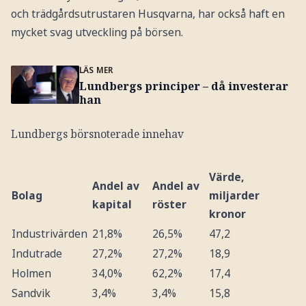
och trädgårdsutrustaren Husqvarna, har också haft en
mycket svag utveckling på börsen.
LÄS MER
Lundbergs principer – då investerar
han
Lundbergs börsnoterade innehav
Värde,
Andel av
Andel av
Bolag
miljarder
kapital
röster
kronor
Industrivärden
21,8%
26,5%
47,2
Indutrade
27,2%
27,2%
18,9
Holmen
34,0%
62,2%
17,4
Sandvik
3,4%
3,4%
15,8