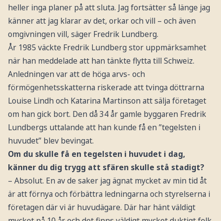
heller inga planer på att sluta. Jag fortsätter så länge jag
känner att jag klarar av det, orkar och vill – och även
omgivningen vill, säger Fredrik Lundberg.
År 1985 väckte Fredrik Lundberg stor uppmärksamhet
när han meddelade att han tänkte flytta till Schweiz.
Anledningen var att de höga arvs- och
förmögenhetsskatterna riskerade att tvinga döttrarna
Louise Lindh och Katarina Martinson att sälja företaget
om han gick bort. Den då 34 år gamle byggaren Fredrik
Lundbergs uttalande att han kunde få en ”tegelsten i
huvudet” blev bevingat.
Om du skulle få en tegelsten i huvudet i dag,
känner du dig trygg att sfären skulle stå stadigt?
– Absolut. En av de saker jag ägnat mycket av min tid åt
är att förnya och förbättra ledningarna och styrelserna i
företagen där vi är huvudägare. Där har hänt väldigt
mycket på 10 år och det finns väldigt mycket duktigt folk.