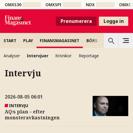
OMXS30
OMXSPI
NDX
OMXC
Prenumerera
Logga in
START
PLAY
FINANSMAGASINET
BÖRS
VETENSKAP
Analyser
Intervjuer
Krönikor
Reportage
Intervju
2026-08-05
06:01
INTERVJU
AQ:s plan – efter
monsteravkastningen