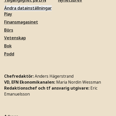
Tillgänglighet på EFN
Nyhetsbrev
Ändra datainställningar
Play
Finansmagasinet
Börs
Vetenskap
Bok
Podd
Chefredaktör:
Anders Hägerstrand
VD, EFN Ekonomikanalen:
Maria Nordin Wessman
Redaktionschef och tf ansvarig utgivare:
Eric
Emanuelsson