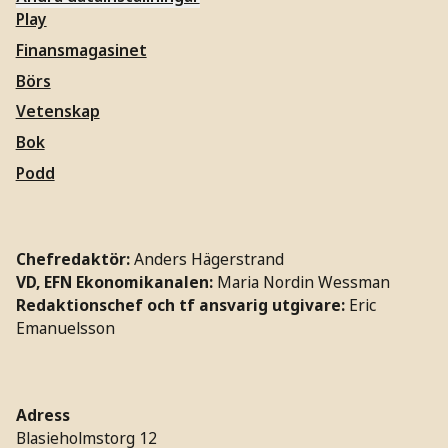
Play
Finansmagasinet
Börs
Vetenskap
Bok
Podd
Chefredaktör:
Anders Hägerstrand
VD, EFN Ekonomikanalen:
Maria Nordin Wessman
Redaktionschef och tf ansvarig utgivare:
Eric
Emanuelsson
Adress
Blasieholmstorg 12