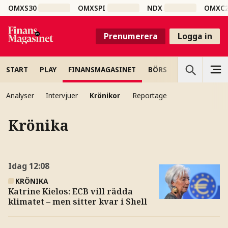
OMXS30
OMXSPI
NDX
OMXC
Prenumerera
Logga in
START
PLAY
FINANSMAGASINET
BÖRS
VETENSKAP
Analyser
Intervjuer
Krönikor
Reportage
Krönika
Idag
12:08
KRÖNIKA
Katrine Kielos: ECB vill rädda
klimatet – men sitter kvar i Shell