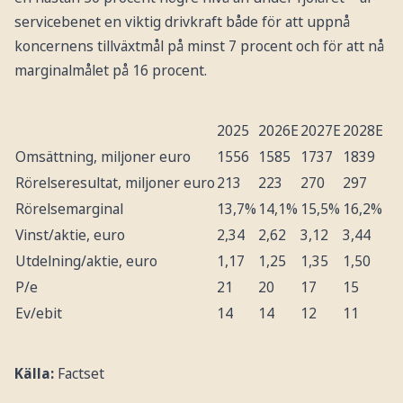
servicebenet en viktig drivkraft både för att uppnå
koncernens tillväxtmål på minst 7 procent och för att nå
marginalmålet på 16 procent.
2025
2026E
2027E
2028E
Omsättning, miljoner euro
1556
1585
1737
1839
Rörelseresultat, miljoner euro
213
223
270
297
Rörelsemarginal
13,7%
14,1%
15,5%
16,2%
Vinst/aktie, euro
2,34
2,62
3,12
3,44
Utdelning/aktie, euro
1,17
1,25
1,35
1,50
P/e
21
20
17
15
Ev/ebit
14
14
12
11
Källa:
Factset