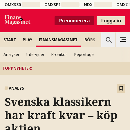
OMXS30
OMXSPI
NDX
OMXC
Prenumerera
Logga in
START
PLAY
FINANSMAGASINET
BÖRS
VETENSKAP
Analyser
Intervjuer
Krönikor
Reportage
TOPPNYHETER
:
ANALYS
Svenska klassikern
har kraft kvar – köp
aktien