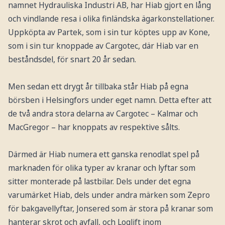
namnet Hydrauliska Industri AB, har Hiab gjort en lång
och vindlande resa i olika finländska ägarkonstellationer.
Uppköpta av Partek, som i sin tur köptes upp av Kone,
som i sin tur knoppade av Cargotec, där Hiab var en
beståndsdel, för snart 20 år sedan.
Men sedan ett drygt år tillbaka står Hiab på egna
börsben i Helsingfors under eget namn. Detta efter att
de två andra stora delarna av Cargotec – Kalmar och
MacGregor – har knoppats av respektive sålts.
Därmed är Hiab numera ett ganska renodlat spel på
marknaden för olika typer av kranar och lyftar som
sitter monterade på lastbilar. Dels under det egna
varumärket Hiab, dels under andra märken som Zepro
för bakgavellyftar, Jonsered som är stora på kranar som
hanterar skrot och avfall, och Loglift inom