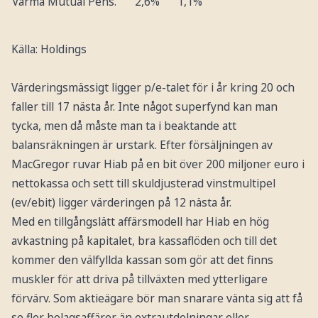
Varma Mutual Pens.
2,6%
1,1%
Källa: Holdings
Värderingsmässigt ligger p/e-talet för i år kring 20 och
faller till 17 nästa år. Inte något superfynd kan man
tycka, men då måste man ta i beaktande att
balansräkningen är urstark. Efter försäljningen av
MacGregor ruvar Hiab på en bit över 200 miljoner euro i
nettokassa och sett till skuldjusterad vinstmultipel
(ev/ebit) ligger värderingen på 12 nästa år.
Med en tillgångslätt affärsmodell har Hiab en hög
avkastning på kapitalet, bra kassaflöden och till det
kommer den välfyllda kassan som gör att det finns
muskler för att driva på tillväxten med ytterligare
förvärv. Som aktieägare bör man snarare vänta sig att få
se fler bolagsaffärer än extrautdelningar eller