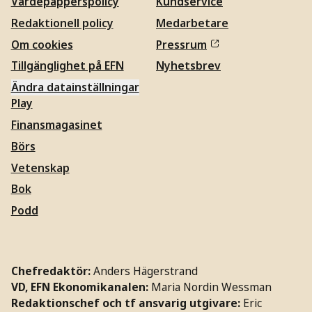
Värdepapperspolicy
Kundservice
Redaktionell policy
Medarbetare
Om cookies
Pressrum
Tillgänglighet på EFN
Nyhetsbrev
Ändra datainställningar
Play
Finansmagasinet
Börs
Vetenskap
Bok
Podd
Chefredaktör:
Anders Hägerstrand
VD, EFN Ekonomikanalen:
Maria Nordin Wessman
Redaktionschef och tf ansvarig utgivare:
Eric