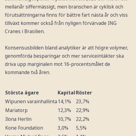
mellanår siffermässigt, men branschen är cyklisk och
förutsättningarna finns för bättre fart nästa år och viss
tillväxt kommer också från nyligen förvärvade ING
Cranes i Brasilien.
Konsensusbilden bland analytiker är att högre volymer,
genomförda besparingar och mer serviceintäkter ska
driva upp marginalen mot 16-procentsmålet de
kommande två åren.
Största ägare
Kapital
Röster
Wipunen varainhallinta
14,1%
23,7%
Mariatorp
12,3%
22,9%
Ilona Herlin
10,7%
22,2%
Kone Foundation
3,0%
5,5%