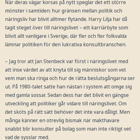
När deras vägar korsas på nytt speglar det ett större
mönster i samtiden: hur gränsen mellan politik och
näringsliv har blivit alltmer flytande. Harry Lilja har då
tagit steget över till näringslivet – ett karriärbyte som
blivit allt vanligare i Sverige, där fler och fler folkvalda
lämnar politiken för den lukrativa konsultbranschen.
– Jag tror att Jan Stenbeck var först i näringslivet med
att inse värdet av att knyta till sig människor som vet
vem man ska ringa och hur de rätta beslutsgångarna ser
ut. På 1980-talet satte han nästan i system att omge sig
med gamla sossar. Sedan dess har det blivit en gängse
utveckling att politiker går vidare till näringslivet. Om
det sköts på rätt sätt behöver det inte vara dåligt. Men
många känner en otrevlig bismak när makthavare
snabbt blir konsulter på bolag som man inte riktigt vet
vad de sysslar med.