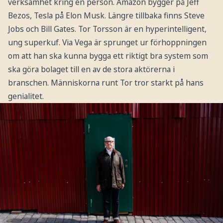
verksamhet kring en person. Amazon bygger på Jeff
Bezos, Tesla på Elon Musk. Längre tillbaka finns Steve
Jobs och Bill Gates. Tor Torsson är en hyperintelligent,
ung superkuf. Via Vega är sprunget ur förhoppningen
om att han ska kunna bygga ett riktigt bra system som
ska göra bolaget till en av de stora aktörerna i
branschen. Människorna runt Tor tror starkt på hans
genialitet.