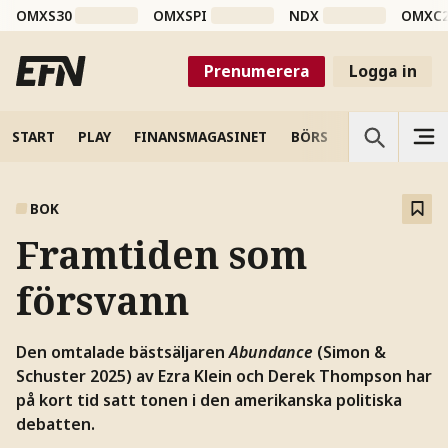
OMXS30
OMXSPI
NDX
OMXC
Prenumerera
Logga in
START
PLAY
FINANSMAGASINET
BÖRS
VETENSKAP
BOK
Framtiden som
försvann
Den omtalade bästsäljaren
Abundance
(Simon &
Schuster 2025) av Ezra Klein och Derek Thompson har
på kort tid satt tonen i den amerikanska politiska
debatten.