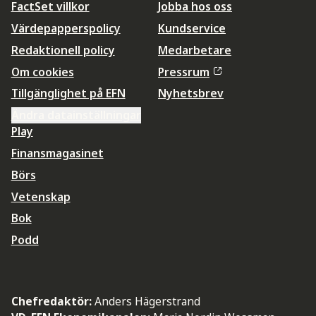
FactSet villkor
Jobba hos oss
Värdepapperspolicy
Kundservice
Redaktionell policy
Medarbetare
Om cookies
Pressrum
Tillgänglighet på EFN
Nyhetsbrev
Ändra datainställningar
Play
Finansmagasinet
Börs
Vetenskap
Bok
Podd
Chefredaktör:
Anders Hägerstrand