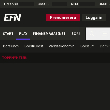
OMXS30
OMXSPI
NDX
OMXC
Prenumerera
Logga in
START
PLAY
FINANSMAGASINET
BÖRS
VETENSKAP
Börslunch
Börsfrukost
Världsekonomin
Börssurr
Domin
TOPPNYHETER
: