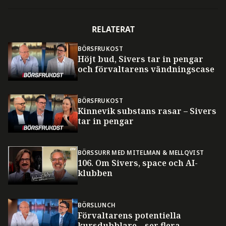
RELATERAT
BÖRSFRUKOST
Höjt bud, Sivers tar in pengar
och förvaltarens vändningscase
BÖRSFRUKOST
Kinnevik substans rasar – Sivers
tar in pengar
BÖRSSURR MED MITELMAN & MELLQVIST
106. Om Sivers, space och AI-
klubben
BÖRSLUNCH
Förvaltarens potentiella
kursdubblare – ser flera