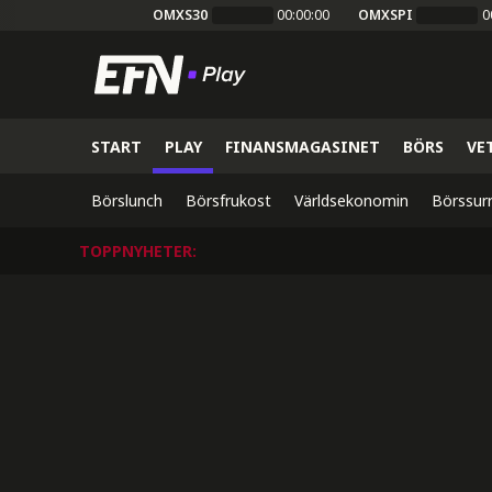
OMXS30
00:00:00
OMXSPI
0
START
PLAY
FINANSMAGASINET
BÖRS
VE
Börslunch
Börsfrukost
Världsekonomin
Börssur
TOPPNYHETER
: