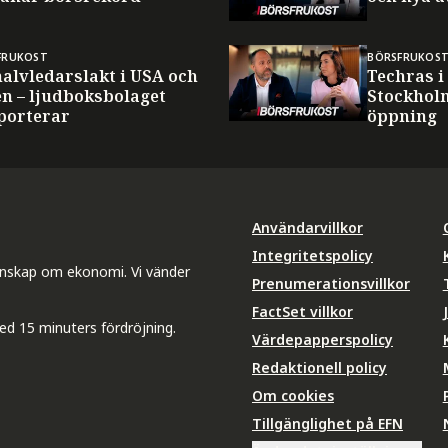
FRUKOST
BÖRSFRUKOS
halvledarslakt i USA och
Techras i
en – ljudboksbolaget
Stockhol
porterar
öppning
Användarvillkor
Integritetspolicy
unskap om ekonomi. Vi vänder
Prenumerationsvillkor
FactSet villkor
ed 15 minuters fördröjning.
Värdepapperspolicy
Redaktionell policy
Om cookies
Tillgänglighet på EFN