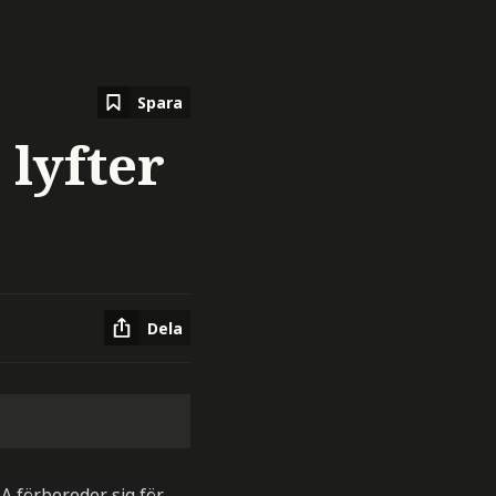
Spara
 lyfter
Dela
A förbereder sig för