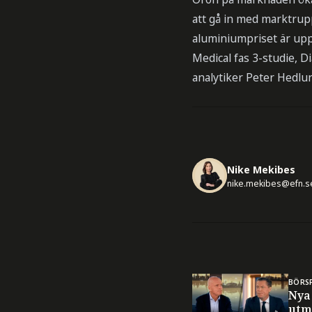
att gå in med marktruppe
aluminiumpriset är upp
Medical fas 3-studie, 
analytiker Peter Hedlu
Nike Mekibes
nike.mekibes@efn.s
BÖRS
Nya
utm