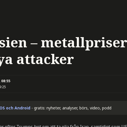
Asien – metallpriser
ya attacker
 08:55
9:25
iOS och Android
- gratis: nyheter, analyser, börs, video, podd
 efter Trumps hot om att ta olja från Iran, samtidigt som US