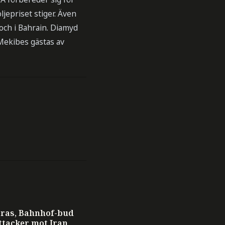
ljepriset stiger. Även
och i Bahrain. Diamyd
Mekibes gästas av
T
eras, Bahnhof-bud
ttacker mot Iran