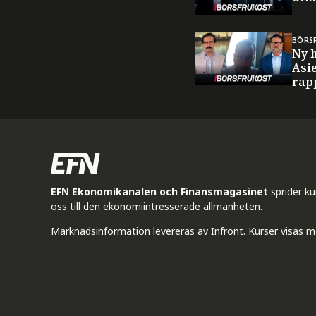
BÖRS
Ny 
Asi
rap
EFN Ekonomikanalen och Finansmagasinet
sprider k
oss till den ekonomiintresserade allmänheten.
Marknadsinformation levereras av Infront. Kurser visas m