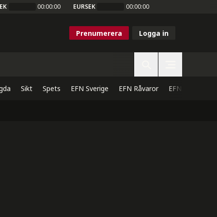
EK
00:00:00
EURSEK
00:00:00
Prenumerera
Logga in
gda
Sikt
Spets
EFN Sverige
EFN Råvaror
EFN Direkt