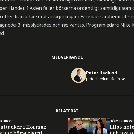
r i landet. I Asien faller börserna ordentligt samtidigt som o
 efter Iran attackerat anläggningar i Förenade arabemiraten 
Diagnode-3, misslyckades och ras väntas. Programledare Nike 
nd.
MEDVERKANDE
Peter Hedlund
e
peter.hedlund@efn.se
RELATERAT
FRUKOST
BÖRSFRUKOS
 attacker i Hormuz
Ellos not
anar börsrekord
och nya a