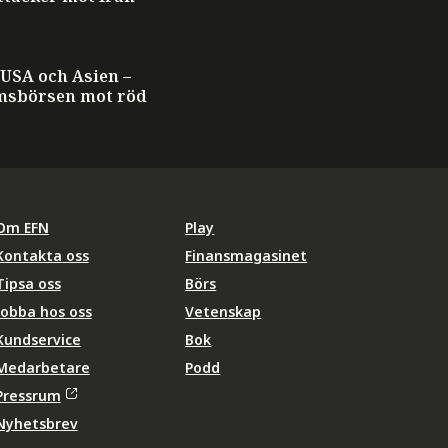
T
 USA och Asien –
msbörsen mot röd
Om EFN
Play
Kontakta oss
Finansmagasinet
Tipsa oss
Börs
Jobba hos oss
Vetenskap
Kundservice
Bok
Medarbetare
Podd
Pressrum
Nyhetsbrev