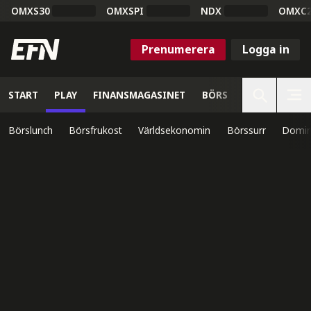
OMXS30
OMXSPI
NDX
OMXC
Prenumerera
Logga in
START
PLAY
FINANSMAGASINET
BÖRS
VETENSKAP
Börslunch
Börsfrukost
Världsekonomin
Börssurr
Domin