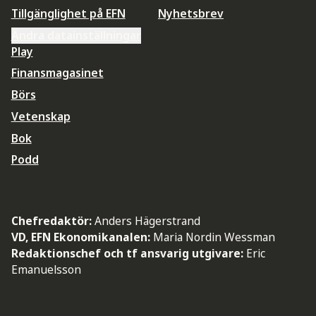
Tillgänglighet på EFN
Nyhetsbrev
Ändra datainställningar
Play
Finansmagasinet
Börs
Vetenskap
Bok
Podd
Chefredaktör:
Anders Hägerstrand
VD, EFN Ekonomikanalen:
Maria Nordin Wessman
Redaktionschef och tf ansvarig utgivare:
Eric
Emanuelsson