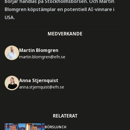
börjar handlas på Stockholmsbörsen. Och Martin
Blomgren köpstämplar en potentiell AI-vinnare i
USA.
MEDVERKANDE
Martin Blomgren
martin.blomgren@efn.se
Anna Stjernquist
anna.stjernquist@efn.se
RELATERAT
BÖRSLUNCH