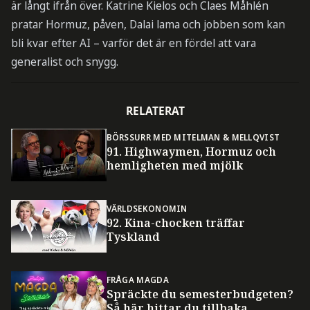
är långt ifrån över. Katrine Kielos och Claes Måhlén
pratar Hormuz, påven, Dalai lama och jobben som kan
bli kvar efter AI – varför det är en fördel att vara
generalist och snygg.
RELATERAT
BÖRSSURR MED MITELMAN & MELLQVIST
91. Highwaymen, Hormuz och
hemligheten med mjölk
VÄRLDSEKONOMIN
92. Kina-chocken träffar
Tyskland
FRÅGA MAGDA
Spräckte du semesterbudgeten?
Så här hittar du tillbaka