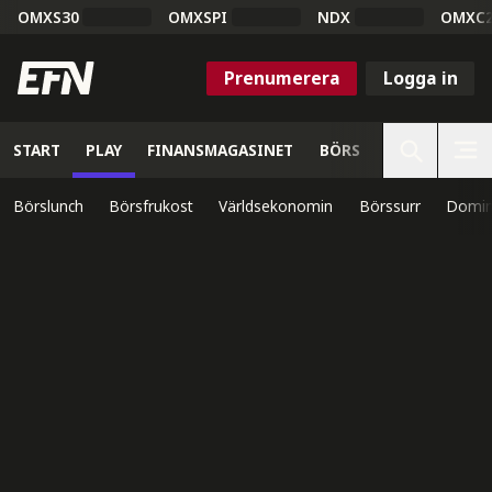
OMXS30
OMXSPI
NDX
OMXC
Prenumerera
Logga in
START
PLAY
FINANSMAGASINET
BÖRS
VETENSKAP
Börslunch
Börsfrukost
Världsekonomin
Börssurr
Domin