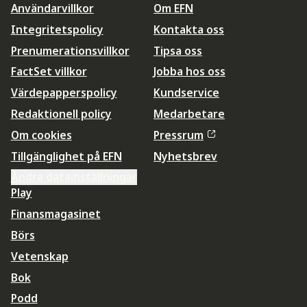
Användarvillkor
Om EFN
Integritetspolicy
Kontakta oss
Prenumerationsvillkor
Tipsa oss
FactSet villkor
Jobba hos oss
Värdepapperspolicy
Kundservice
Redaktionell policy
Medarbetare
Om cookies
Pressrum
Tillgänglighet på EFN
Nyhetsbrev
Ändra datainställningar
Play
Finansmagasinet
Börs
Vetenskap
Bok
Podd