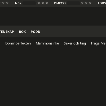
0:00:00
NDX
00:00:00
OMXC25
00:00:00
USDS
TENSKAP
BOK
PODD
r
Dominoeffekten
Mammons rike
Saker och ting
Fråga Ma