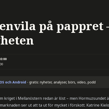
envila på pappret –
gheten
03:00
:00
iOS och Android
- gratis: nyheter, analyser, börs, video, podd
m kriget i Mellanöstern redan är löst – men Hormuzsundet är
marknaden ser ut att ta ut för mycket i förskott. Katrine Kie