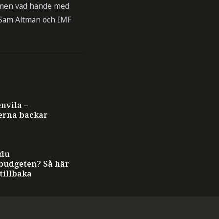
, men vad hände med
 Sam Altman och IMF
T
nvila –
rna backar
 du
budgeten? Så här
 tillbaka