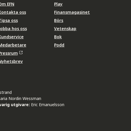
Om EFN
Play
Kontakta oss
Finansmagasinet
Tipsa oss
Börs
Jobba hos oss
Vetenskap
Kundservice
Bok
Medarbetare
Podd
Pressrum
Nyhetsbrev
strand
aria Nordin Wessman
arig utgivare:
Eric Emanuelsson