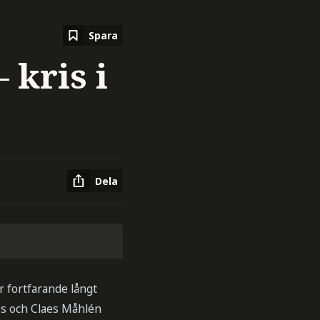
Spara
 kris i
Dela
 fortfarande långt
los och Claes Måhlén