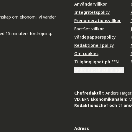
Användarvillkor
Integritetspolicy
unskap om ekonomi. Vi vänder
Prenumerationsvillkor
FactSet villkor
ed 15 minuters fördröjning.
Värdepapperspolicy
Redaktionell policy
Om cookies
Tillgänglighet på EFN
Ändra datainställningar
Chefredaktör:
Anders Häger
VD, EFN Ekonomikanalen:
M
Redaktionschef och tf ansv
Adress