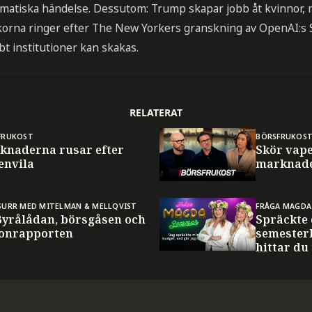
amatiska händelse. Dessutom: Trump skapar jobb åt kvinnor
orna ringer efter The New Yorkers granskning av OpenAI:s
 institutioner kan skakas.
RELATERAT
FRUKOST
BÖRSFRUKOS
knaderna rusar efter
Skör vape
envila
marknade
SURR MED MITELMAN & MELLQVIST
FRÅGA MAGDA
 Byrålådan, börsgåsen och
Spräckte
ronrapporten
semester
hittar du