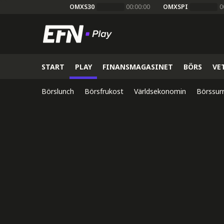
OMXS30
00:00:00
OMXSPI
0
START
PLAY
FINANSMAGASINET
BÖRS
VE
Börslunch
Börsfrukost
Världsekonomin
Börssur