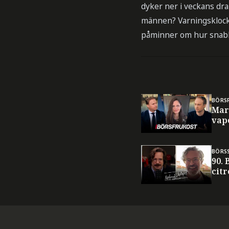
dyker ner i veckans dr
männen? Varningsklock
påminner om hur snabbt
BÖRS
Mar
vap
BÖRS
90.
cit