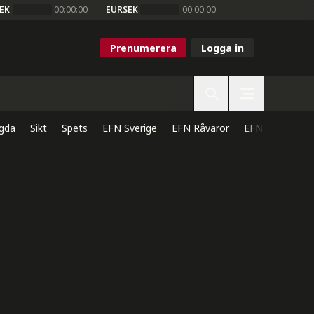
EK
00:00:00
EURSEK
00:00:00
Prenumerera
Logga in
gda
Sikt
Spets
EFN Sverige
EFN Råvaror
EFN Direkt