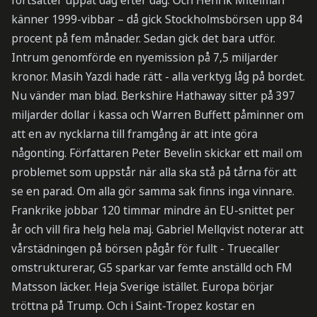
fortsätter uppåt dag efter dag. Och Henrik Mitelman
känner 1999-vibbar – då gick Stockholmsbörsen upp 84
procent på fem månader. Sedan gick det bara utför.
Intrum genomförde en nyemission på 7,5 miljarder
kronor. Masih Yazdi hade rätt - alla verktyg låg på bordet.
Nu vänder man blad. Berkshire Hathaway sitter på 397
miljarder dollar i kassa och Warren Buffett påminner om
att en av nycklarna till framgång är att inte göra
någonting. Författaren Peter Bevelin skickar ett mail om
problemet som uppstår när alla ska stå på tårna för att
se en parad. Om alla gör samma sak finns inga vinnare.
Frankrike jobbar 120 timmar mindre än EU-snittet per
år och vill fira helg hela maj. Gabriel Mellqvist noterar att
vårstädningen på börsen pågår för fullt - Truecaller
omstrukturerar, G5 sparkar var femte anställd och FM
Matsson läcker. Heja Sverige istället. Europa börjar
tröttna på Trump. Och i Saint-Tropez kostar en