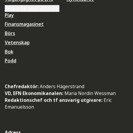
Ändra datainställningar
Play
Finansmagasinet
Börs
Vetenskap
Bok
Podd
Chefredaktör:
Anders Hägerstrand
VD, EFN Ekonomikanalen:
Maria Nordin Wessman
Redaktionschef och tf ansvarig utgivare:
Eric
Emanuelsson
Adress