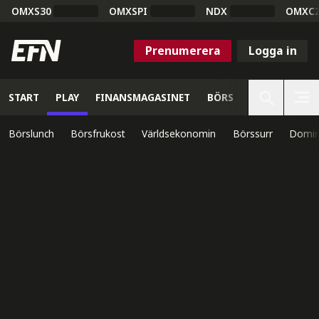
OMXS30
OMXSPI
NDX
OMXC
Prenumerera
Logga in
START
PLAY
FINANSMAGASINET
BÖRS
VETENSKAP
Börslunch
Börsfrukost
Världsekonomin
Börssurr
Domin