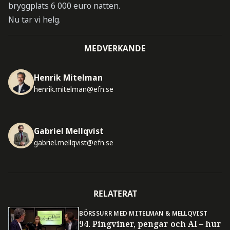
bryggplats 6 000 euro natten.
Nu tar vi helg.
MEDVERKANDE
Henrik Mitelman
henrik.mitelman@efn.se
Gabriel Mellqvist
gabriel.mellqvist@efn.se
RELATERAT
BÖRSSURR MED MITELMAN & MELLQVIST
94. Pingviner, pengar och AI – hur