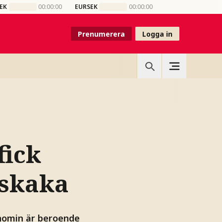
EK
00:00:00
EURSEK
00:00:00
Prenumerera
Logga in
fick
 skaka
onomin är beroende