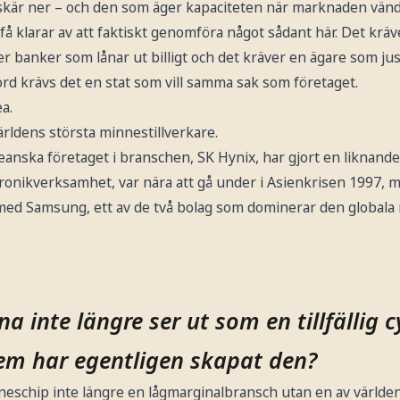
a skär ner – och den som äger kapaciteten när marknaden vä
få klarar av att faktiskt genomföra något sådant här. Det kräv
äver banker som lånar ut billigt och det kräver en ägare som ju
rd krävs det en stat som vill samma sak som företaget.
a.
rldens största minnestillverkare.
anska företaget i branschen, SK Hynix, har gjort en liknande
ronikverksamhet, var nära att gå under i Asienkrisen 1997, m
med Samsung, ett av de två bolag som dominerar den globala
a inte längre ser ut som en tillfällig c
em har egentligen skapat den?
neschip inte längre en lågmarginalbransch utan en av världen