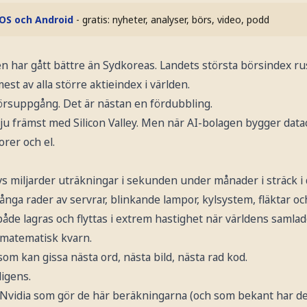
iOS och Android
- gratis: nyheter, analyser, börs, video, podd
en har gått bättre än Sydkoreas. Landets största börsindex r
st av alla större aktieindex i världen.
börsuppgång. Det är nästan en fördubbling.
u främst med Silicon Valley. Men när AI-bolagen bygger dat
orer och el.
vs miljarder uträkningar i sekunden under månader i sträck i
 långa rader av servrar, blinkande lampor, kylsystem, fläktar o
e lagras och flyttas i extrem hastighet när världens samlade
matematisk kvarn.
m kan gissa nästa ord, nästa bild, nästa rad kod.
ligens.
 Nvidia som gör de här beräkningarna (och som bekant har det