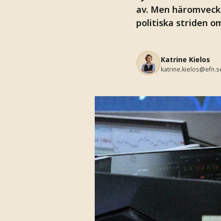
av. Men häromvecka
politiska striden o
Katrine Kielos
katrine.kielos@efn.s