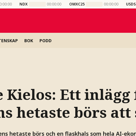
0:00:00
NDX
00:00:00
OMXC25
00:00:00
USDS
TENSKAP
BOK
PODD
e Kielos:
Ett inlägg 
s hetaste börs att
ens hetaste börs och en flaskhals som hela AI-ek