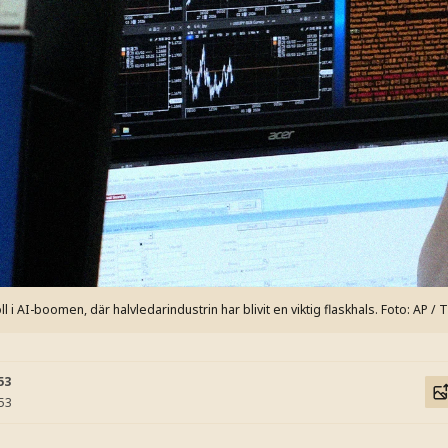
 i AI-boomen, där halvledarindustrin har blivit en viktig flaskhals.
Foto: AP /
53
:53