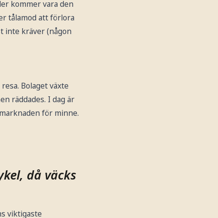
nder kommer vara den
er tålamod att förlora
st inte kräver (någon
 resa. Bolaget växte
en räddades. I dag är
 marknaden för minne.
ykel, då väcks
s viktigaste