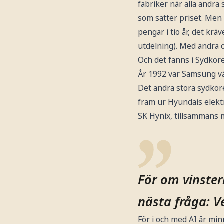
fabriker när alla andr
som sätter priset. Men 
pengar i tio år, det kr
utdelning). Med andra o
Och det fanns i Sydkore
År 1992 var Samsung vä
Det andra stora sydkore
fram ur Hyundais elekt
SK Hynix, tillsammans 
För om vinstern
nästa fråga: V
För i och med AI är min