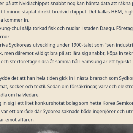
ger på att Nvidiachippet snabbt nog kan hämta data att räkna
abbt minne staplat direkt bredvid chippet. Det kallas HBM, h
ea kommer in.
ung-chul sälja torkad fisk och nudlar i staden Daegu. Föret
rnor.
va Sydkoreas utveckling under 1900-talet som ”sen industria
k, men däremot väldigt bra på att lära sig snabbt, köpa in tek
n och storföretagen dra åt samma håll. Samsung är ett typiskt
dde det att han hela tiden gick in i nästa bransch som Sydkor
at, socker och textil. Sedan om försäkringar, varv och elektro
ndla om halvledare.
n sig i ett litet konkurshotat bolag som hette Korea Semicon
re var ett område där Sydorea saknade både ingenjörer och ut
ar emot affären.