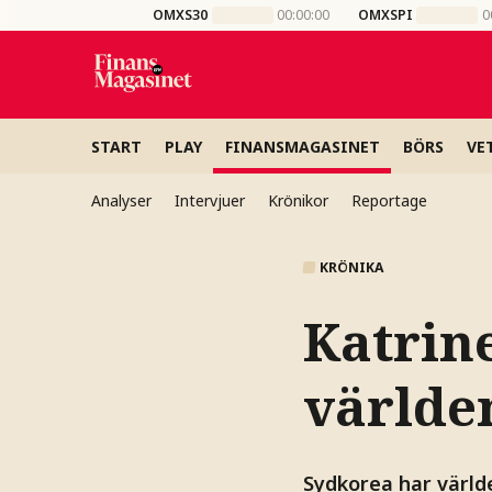
OMXS30
00:00:00
OMXSPI
0
START
PLAY
FINANSMAGASINET
BÖRS
VE
Analyser
Intervjuer
Krönikor
Reportage
KRÖNIKA
Katrin
världen
Sydkorea har värld