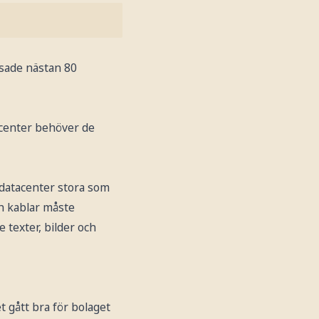
usade nästan 80
acenter behöver de
 datacenter stora som
ch kablar måste
 texter, bilder och
 gått bra för bolaget