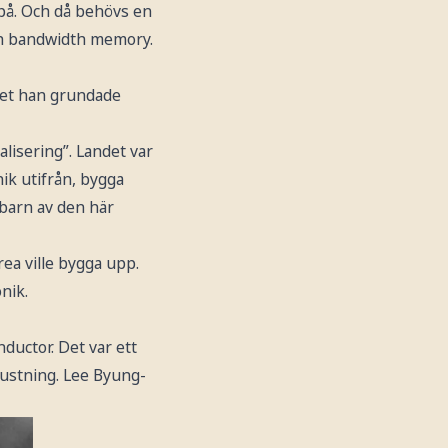
 på. Och då behövs en
igh bandwidth memory.
aget han grundade
lisering”. Landet var
nik utifrån, bygga
 barn av den här
ea ville bygga upp.
nik.
ductor. Det var ett
rustning. Lee Byung-