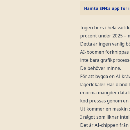
Hämta EFN:s app för 
Ingen börs i hela värld
procent under 2025 – me
Detta är ingen vanlig 
AI-boomen förknippas j
inte bara grafikprocess
De behöver minne.
För att bygga en AI krä
lagerlokaler. Här bland
enorma mängder data båd
kod pressas genom en 
Ut kommer en maskin so
I något som liknar intel
Det är AI-chippen från