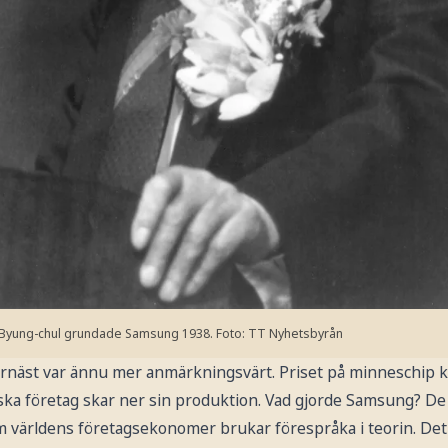
Byung-chul grundade Samsung 1938.
Foto: TT Nyhetsbyrån
rnäst var ännu mer anmärkningsvärt. Priset på minneschip 
ka företag skar ner sin produktion. Vad gjorde Samsung? De
m världens företagsekonomer brukar förespråka i teorin. Det ä