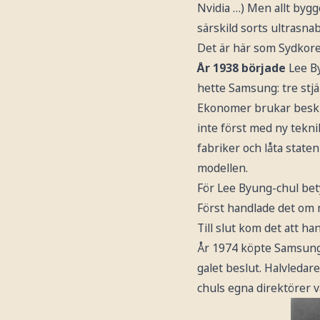
Nvidia …) Men allt byg
särskild sorts ultrasn
Det är här som Sydkor
År 1938 började
Lee By
hette Samsung: tre stjä
Ekonomer brukar beskri
inte först med ny tekni
fabriker och låta state
modellen.
För Lee Byung-chul bety
Först handlade det om m
Till slut kom det att ha
År 1974 köpte Samsung i
galet beslut. Halvleda
chuls egna direktörer v