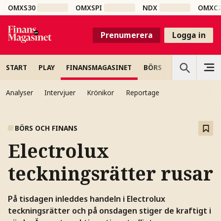
OMXS30
OMXSPI
NDX
OMXC
Prenumerera
Logga in
START
PLAY
FINANSMAGASINET
BÖRS
VETENSKAP
Analyser
Intervjuer
Krönikor
Reportage
BÖRS OCH FINANS
Electrolux
teckningsrätter rusar
På tisdagen inleddes handeln i Electrolux
teckningsrätter och på onsdagen stiger de kraftigt i