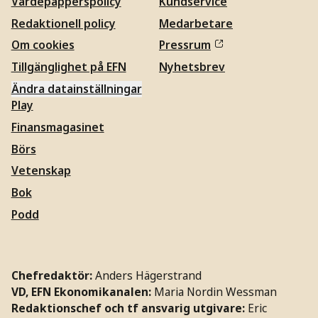
Värdepapperspolicy
Kundservice
Redaktionell policy
Medarbetare
Om cookies
Pressrum
Tillgänglighet på EFN
Nyhetsbrev
Ändra datainställningar
Play
Finansmagasinet
Börs
Vetenskap
Bok
Podd
Chefredaktör:
Anders Hägerstrand
VD, EFN Ekonomikanalen:
Maria Nordin Wessman
Redaktionschef och tf ansvarig utgivare:
Eric