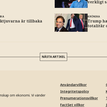
verkligt 
IKA
KRÖNIKA
ktjuvarna är tillbaka
Trump har
totalitär
NÄSTA ARTIKEL
Användarvillkor
Integritetspolicy
unskap om ekonomi. Vi vänder
Prenumerationsvillkor
FactSet villkor