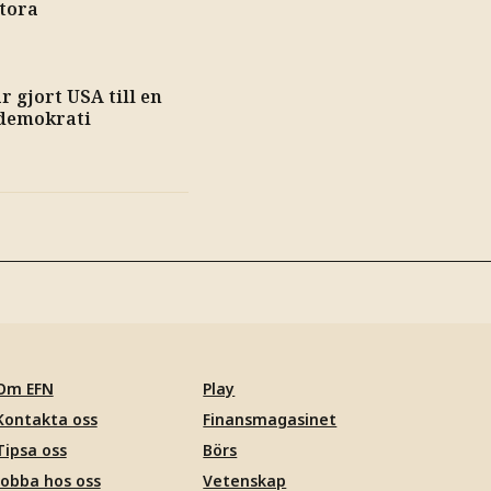
stora
 gjort USA till en
 demokrati
Om EFN
Play
Kontakta oss
Finansmagasinet
Tipsa oss
Börs
Jobba hos oss
Vetenskap