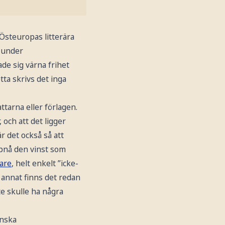
 Östeuropas litterära
 under
de sig värna frihet
tta skrivs det inga
ttarna eller förlagen.
 och att det ligger
r det också så att
pnå den vinst som
gare
, helt enkelt ”icke-
e annat finns det redan
te skulle ha några
anska