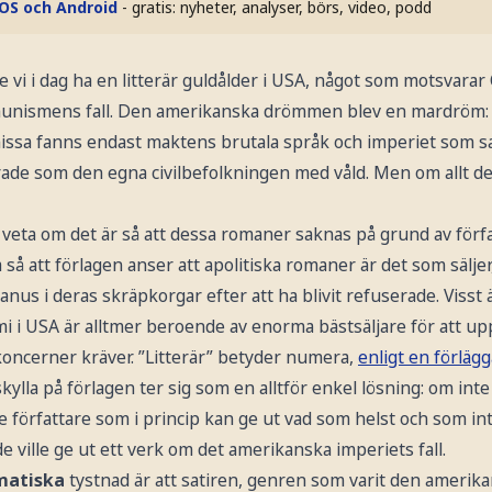
iOS och Android
- gratis: nyheter, analyser, börs, video, podd
 vi i dag ha en litterär guldålder i USA, något som motsvarar
munismens fall. Den amerikanska drömmen blev en mardröm:
issa fanns endast maktens brutala språk och imperiet som sa
erade som den egna civilbefolkningen med våld. Men om allt de
t veta om det är så att dessa romaner saknas på grund av förfa
så att förlagen anser att apolitiska romaner är det som säljer,
us i deras skräpkorgar efter att ha blivit refuserade. Visst ä
i USA är alltmer beroende av enorma bästsäljare för att up
koncerner kräver. ”Litterär” betyder numera,
enligt en förläg
kylla på förlagen ter sig som en alltför enkel lösning: om int
e författare som i princip kan ge ut vad som helst och som in
e ville ge ut ett verk om det amerikanska imperiets fall.
ematiska
tystnad är att satiren, genren som varit den amerik