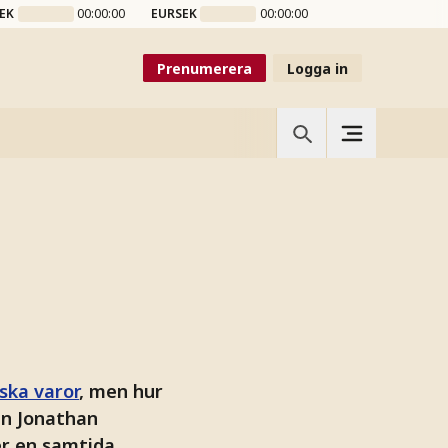
EK
00:00:00
EURSEK
00:00:00
Prenumerera
Logga in
ska varor
, men hur
rån Jonathan
er en samtida