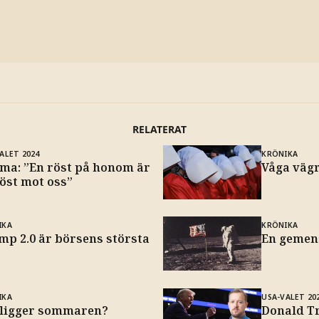
RELATERAT
ALET 2024
KRÖNIKA
ma: ”En röst på honom är
Våga väg
öst mot oss”
IKA
KRÖNIKA
mp 2.0 är börsens största
En gemen
IKA
USA-VALET 20
 ligger sommaren?
Donald T