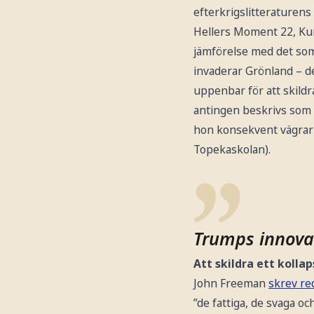
efterkrigslitteraturen
Hellers Moment 22, Kur
jämförelse med det som 
invaderar Grönland – de
uppenbar för att skildra
antingen beskrivs som 
hon konsekvent vägrar 
Topekaskolan).
Trumps innovat
Att skildra ett koll
John Freeman
skrev re
”de fattiga, de svaga o