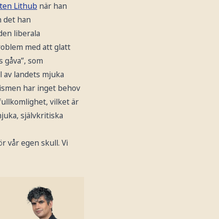
ften Lithub
när han
h det han
en liberala
roblem med att glatt
s gåva”, som
l av landets mjuka
smen har inget behov
ullkomlighet, vilket är
juka, självkritiska
r vår egen skull. Vi