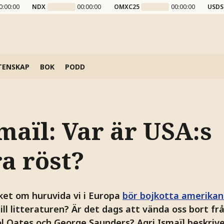
0:00:00
NDX
00:00:00
OMXC25
00:00:00
USDS
TENSKAP
BOK
PODD
smaïl:
Var är USA:s
ra röst?
ket om huruvida vi i Europa
bör bojkotta amerikan
 till litteraturen? Är det dags att vända oss bort f
ol Oates och George Saunders? Agri Ismaïl beskriv