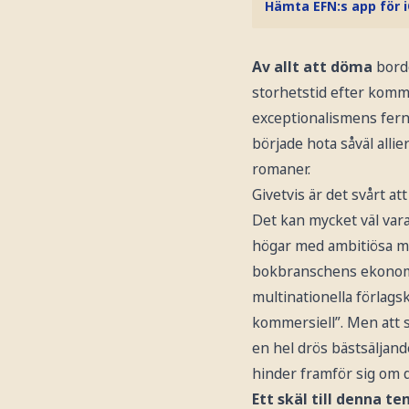
Hämta EFN:s app för 
Av allt att döma
borde
storhetstid efter kom
exceptionalismens fern
började hota såväl alli
romaner.
Givetvis är det svårt at
Det kan mycket väl vara 
högar med ambitiösa man
bokbranschens ekonomi 
multinationella förlags
kommersiell”. Men att s
en hel drös bästsäljand
hinder framför sig om d
Ett skäl till denna t