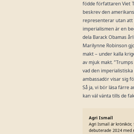
födde författaren Viet
beskrev den amerikansk
representerar utan att
imperialismen är en beg
dela Barack Obamas årli
Marilynne Robinson gjo
makt – under kalla kri
av mjuk makt. ”Trumps in
vad den imperialistiska 
ambassadör visar sig för
Så ja, vi bör läsa färre
kan väl vänta tills de fa
Agri Ismaïl
Agri Ismaïl är krönikör
debuterade 2024 med r