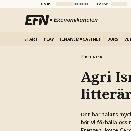
OMXS30
00:00:00
OMXSPI
0
START
PLAY
FINANSMAGASINET
BÖRS
VE
KRÖNIKA
Agri I
litterä
Det har talats myc
bör vi förhålla oss
Franzen, Joyce Car