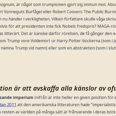
s signum, är något som trumpismen gjort sig immun mot. Absu
t Vonneguts Burfågel eller Robert Coovers The Public Burni
nu händer i verkligheten. Vilken författare skulle våga skr
lvis för att presidenten inte fick Nobels fredspris? MAGA-rör
s litterärt. Det är kanske därför rörelsen, de få gånger den exp
om Trump vore Voldemort ur Harry Potter-böckerna (som i Jen
nämna Trump vid namn) eller som en abstraktion (som i slut
ion är att avskaffa alla känslor av of
apsande imperium
inifrån är inte heller en given position för 
dan 2011
att den amerikanska litteraturen hade ”imperialistisk
ch resten av världen på många sätt är frånvarande i deras böc