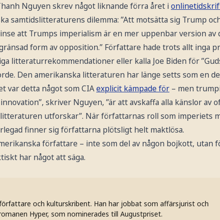
 Thanh Nguyen skrev något liknande förra året i
onlinetidskri
a samtidslitteraturens dilemma: ”Att motsätta sig Trump oc
 inse att Trumps imperialism är en mer uppenbar version av d
ränsad form av opposition.” Författare hade trots allt inga p
ga litteraturrekommendationer eller kalla Joe Biden för ”Gud
rde. Den amerikanska litteraturen har länge setts som en de
get var detta något som CIA
explicit kämpade för
– men trumpi
novation”, skriver Nguyen, ”är att avskaffa alla känslor av of
litteraturen utforskar”. När författarnas roll som imperiets m
legad finner sig författarna plötsligt helt maktlösa.
 amerikanska författare – inte som del av någon bojkott, utan fö
ktiskt har något att säga.
, författare och kulturskribent. Han har jobbat som affärsjurist och
omanen Hyper, som nominerades till Augustpriset.