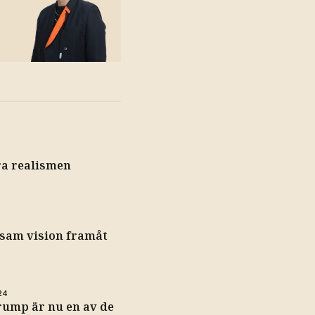
ra realismen
sam vision framåt
24
rump är nu en av de