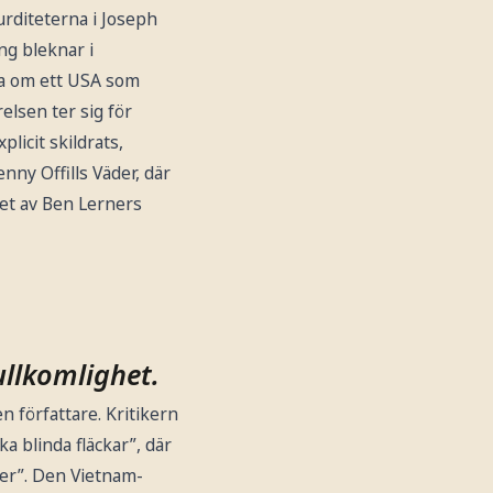
rditeterna i Joseph
ng bleknar i
iva om ett USA som
elsen ter sig för
licit skildrats,
ny Offills Väder, där
et av Ben Lerners
ullkomlighet.
en författare. Kritikern
a blinda fläckar”, där
ker”. Den Vietnam-