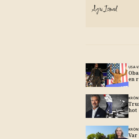
Agri Ismaïl
USA-V
Oba
en r
KRÖN
Tru
hot
KRÖN
Var