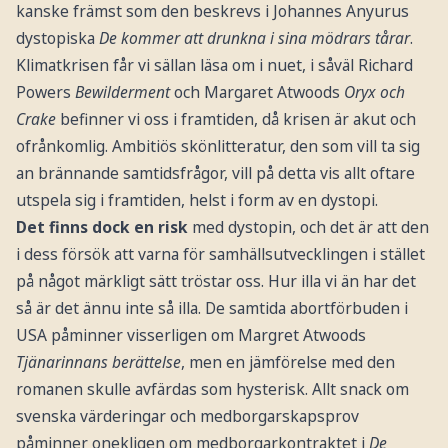
kanske främst som den beskrevs i Johannes Anyurus
dystopiska
De kommer att drunkna i sina mödrars tårar
.
Klimatkrisen får vi sällan läsa om i nuet, i såväl Richard
Powers
Bewilderment
och Margaret Atwoods
Oryx och
Crake
befinner vi oss i framtiden, då krisen är akut och
ofrånkomlig. Ambitiös skönlitteratur, den som vill ta sig
an brännande samtidsfrågor, vill på detta vis allt oftare
utspela sig i framtiden, helst i form av en dystopi.
Det finns dock en risk
med dystopin, och det är att den
i dess försök att varna för samhällsutvecklingen i stället
på något märkligt sätt tröstar oss. Hur illa vi än har det
så är det ännu inte så illa. De samtida abortförbuden i
USA påminner visserligen om Margret Atwoods
Tjänarinnans berättelse
, men en jämförelse med den
romanen skulle avfärdas som hysterisk. Allt snack om
svenska värderingar och medborgarskapsprov
påminner onekligen om medborgarkontraktet i
De