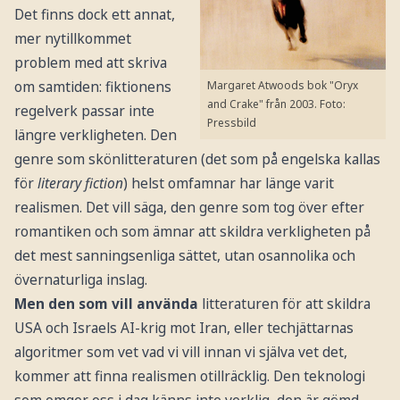
Det finns dock ett annat,
mer nytillkommet
problem med att skriva
om samtiden: fiktionens
Margaret Atwoods bok "Oryx
and Crake" från 2003.
Foto:
regelverk passar inte
Pressbild
längre verkligheten. Den
genre som skönlitteraturen (det som på engelska kallas
för
literary fiction
) helst omfamnar har länge varit
realismen. Det vill säga, den genre som tog över efter
romantiken och som ämnar att skildra verkligheten på
det mest sanningsenliga sättet, utan osannolika och
övernaturliga inslag.
Men den som vill använda
litteraturen för att skildra
USA och Israels AI-krig mot Iran, eller techjättarnas
algoritmer som vet vad vi vill innan vi själva vet det,
kommer att finna realismen otillräcklig. Den teknologi