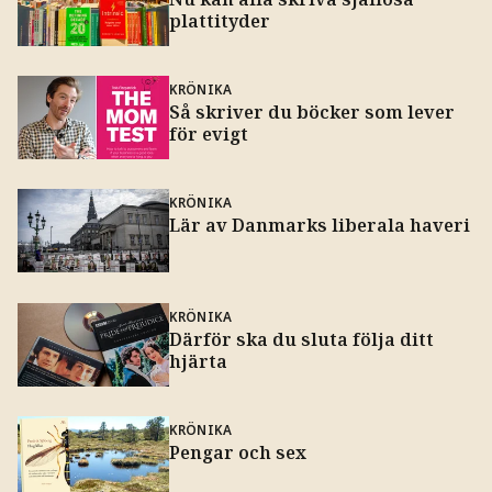
plattityder
KRÖNIKA
Så skriver du böcker som lever
för evigt
KRÖNIKA
Lär av Danmarks liberala haveri
KRÖNIKA
Därför ska du sluta följa ditt
hjärta
KRÖNIKA
Pengar och sex