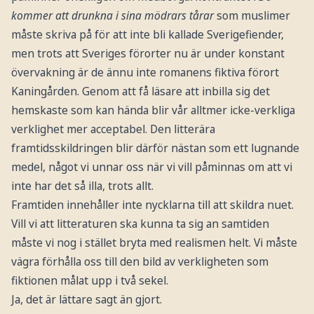
kommer att drunkna i sina mödrars tårar
som muslimer
måste skriva på för att inte bli kallade Sverigefiender,
men trots att Sveriges förorter nu är under konstant
övervakning är de ännu inte romanens fiktiva förort
Kaningården. Genom att få läsare att inbilla sig det
hemskaste som kan hända blir vår alltmer icke-verkliga
verklighet mer acceptabel. Den litterära
framtidsskildringen blir därför nästan som ett lugnande
medel, något vi unnar oss när vi vill påminnas om att vi
inte har det så illa, trots allt.
Framtiden innehåller inte nycklarna till att skildra nuet.
Vill vi att litteraturen ska kunna ta sig an samtiden
måste vi nog i stället bryta med realismen helt. Vi måste
vägra förhålla oss till den bild av verkligheten som
fiktionen målat upp i två sekel.
Ja, det är lättare sagt än gjort.