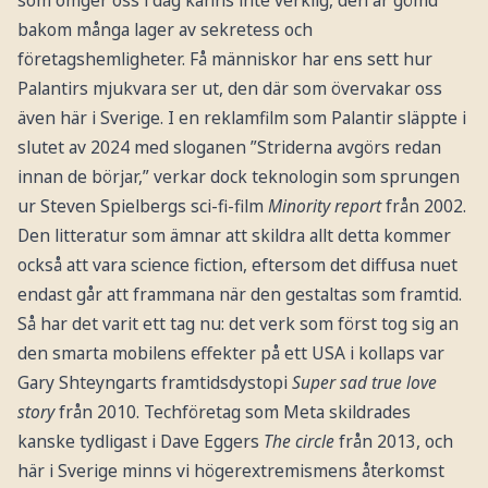
som omger oss i dag känns inte verklig, den är gömd
bakom många lager av sekretess och
företagshemligheter. Få människor har ens sett hur
Palantirs mjukvara ser ut, den där som övervakar oss
även här i Sverige. I en reklamfilm som Palantir släppte i
slutet av 2024 med sloganen ”Striderna avgörs redan
innan de börjar,” verkar dock teknologin som sprungen
ur Steven Spielbergs sci-fi-film
Minority report
från 2002.
Den litteratur som ämnar att skildra allt detta kommer
också att vara science fiction, eftersom det diffusa nuet
endast går att frammana när den gestaltas som framtid.
Så har det varit ett tag nu: det verk som först tog sig an
den smarta mobilens effekter på ett USA i kollaps var
Gary Shteyngarts framtidsdystopi
Super sad true love
story
från 2010. Techföretag som Meta skildrades
kanske tydligast i Dave Eggers
The circle
från 2013, och
här i Sverige minns vi högerextremismens återkomst