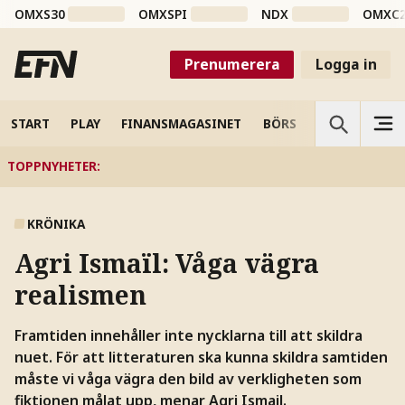
OMXS30
OMXSPI
NDX
OMXC
Prenumerera
Logga in
START
PLAY
FINANSMAGASINET
BÖRS
VETENSKAP
TOPPNYHETER
:
KRÖNIKA
Agri Ismaïl:
Våga vägra
realismen
Framtiden innehåller inte nycklarna till att skildra
nuet. För att litteraturen ska kunna skildra samtiden
måste vi våga vägra den bild av verkligheten som
fiktionen målat upp, menar Agri Ismail.