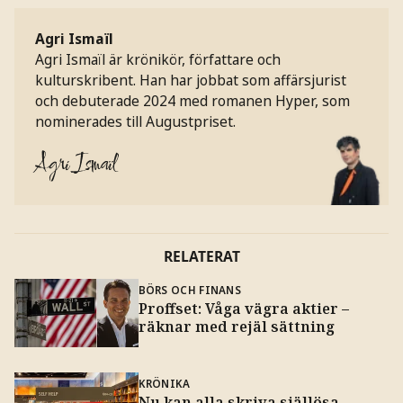
Agri Ismaïl
Agri Ismaïl är krönikör, författare och
kulturskribent. Han har jobbat som affärsjurist
och debuterade 2024 med romanen Hyper, som
nominerades till Augustpriset.
Agri Ismaïl
RELATERAT
BÖRS OCH FINANS
Proffset: Våga vägra aktier –
räknar med rejäl sättning
KRÖNIKA
Nu kan alla skriva själlösa