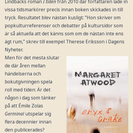
Lindbäcks roman
I tiden
från 2010 där författaren lade in
vissa tidsmarkörer precis innan boken skickades in till
tryck. Resultatet blev nästan kusligt: ”Hon skriver om
popkulturreferenser och debatter på kultursidor som
är så aktuella att det känns som om de nästan inte ens
ägt rum,” skrev till exempel Therese Eriksson i Dagens
Nyheter.
Men för det mesta slutar
de där åren mellan
händelserna och
bokutgivningen spela
roll med tiden: Är det
någon i dag som tänker
på att Émile Zolas
Germinal
utspelar sig
flera decennier innan
den publicerades?