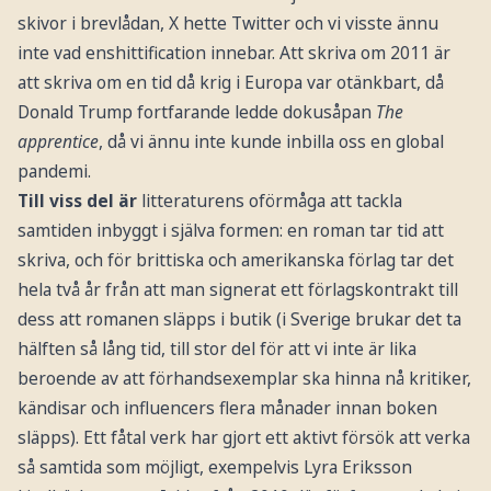
skivor i brevlådan, X hette Twitter och vi visste ännu
inte vad enshittification innebar. Att skriva om 2011 är
att skriva om en tid då krig i Europa var otänkbart, då
Donald Trump fortfarande ledde dokusåpan
The
apprentice
, då vi ännu inte kunde inbilla oss en global
pandemi.
Till viss del är
litteraturens oförmåga att tackla
samtiden inbyggt i själva formen: en roman tar tid att
skriva, och för brittiska och amerikanska förlag tar det
hela två år från att man signerat ett förlagskontrakt till
dess att romanen släpps i butik (i Sverige brukar det ta
hälften så lång tid, till stor del för att vi inte är lika
beroende av att förhandsexemplar ska hinna nå kritiker,
kändisar och influencers flera månader innan boken
släpps). Ett fåtal verk har gjort ett aktivt försök att verka
så samtida som möjligt, exempelvis Lyra Eriksson