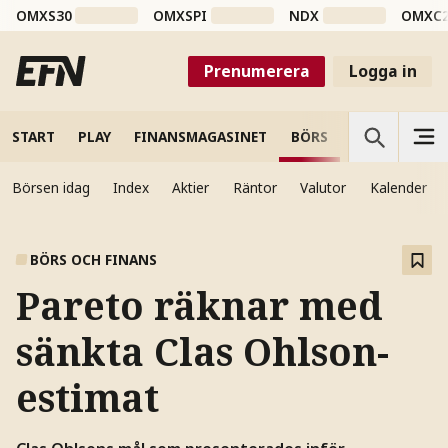
OMXS30
OMXSPI
NDX
OMXC
Prenumerera
Logga in
START
PLAY
FINANSMAGASINET
BÖRS
VETENSKAP
Börsen idag
Index
Aktier
Räntor
Valutor
Kalender
BÖRS OCH FINANS
Pareto räknar med
sänkta Clas Ohlson-
estimat