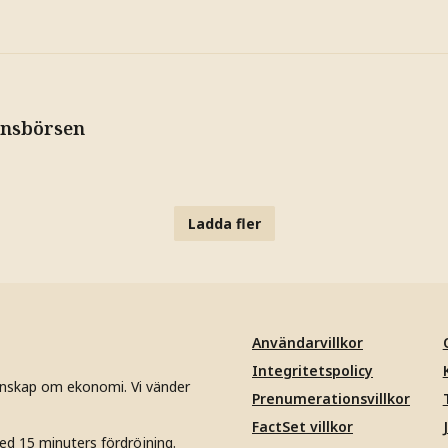
mnsbörsen
Ladda fler
Användarvillkor
Integritetspolicy
unskap om ekonomi. Vi vänder
Prenumerationsvillkor
FactSet villkor
ed 15 minuters fördröjning.