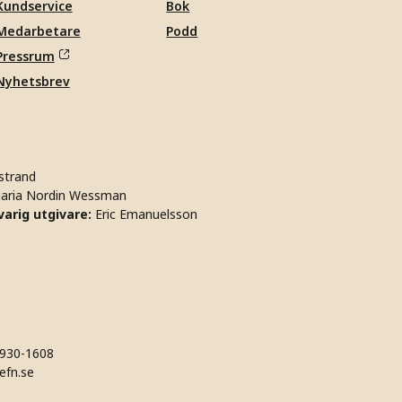
Kundservice
Bok
Medarbetare
Podd
Pressrum
Nyhetsbrev
strand
aria Nordin Wessman
arig utgivare:
Eric Emanuelsson
930-1608
efn.se