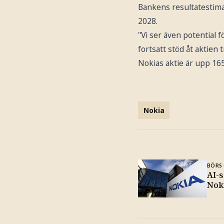
Bankens resultatestima
2028.
"Vi ser även potential
fortsatt stöd åt aktien
Nokias aktie är upp 165 p
Nokia
BÖRS 
AI-s
Nok