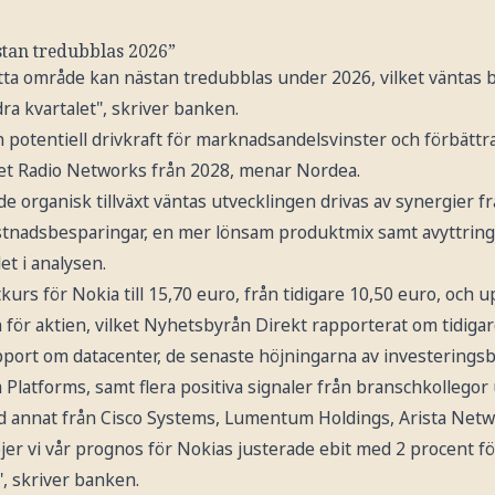
stan tredubblas 2026”
ta område kan nästan tredubblas under 2026, vilket väntas bi
dra kvartalet", skriver banken.
n potentiell drivkraft för marknadsandelsvinster och förbätt
t Radio Networks från 2028, menar Nordea.
e organisk tillväxt väntas utvecklingen drivas av synergier fr
kostnadsbesparingar, en mer lönsam produktmix samt avyttring
t i analysen.
tkurs för Nokia till 15,70 euro, från tidigare 10,50 euro, och 
r aktien, vilket Nyhetsbyrån Direkt rapporterat om tidiga
apport om datacenter, de senaste höjningarna av investerings
Platforms, samt flera positiva signaler från branschkollegor
d annat från Cisco Systems, Lumentum Holdings, Arista Netw
öjer vi vår prognos för Nokias justerade ebit med 2 procent 
, skriver banken.