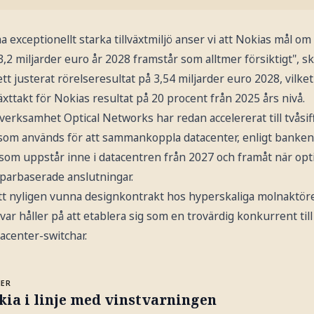
exceptionellt starka tillväxtmiljö anser vi att Nokias mål om 
3,2 miljarder euro år 2028 framstår som alltmer försiktigt", s
ett justerat rörelseresultat på 3,54 miljarder euro 2028, vilk
växttakt för Nokias resultat på 20 procent från 2025 års nivå.
verksamhet Optical Networks har redan accelererat till tvåsiffr
som används för att sammankoppla datacenter, enligt banke
 som uppstår inne i datacentren från 2027 och framåt när opt
pparbaserade anslutningar.
tt nyligen vunna designkontrakt hos hyperskaliga molnaktör
lvar håller på att etablera sig som en trovärdig konkurrent ti
acenter-switchar.
MER
ia i linje med vinstvarningen