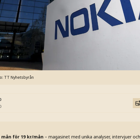
to: TT Nyhetsbyrån
0
0
 mån för 19 kr/mån
– magasinet med unika analyser, intervjuer oc