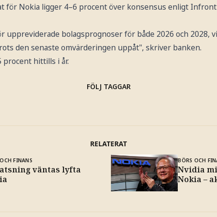
t för Nokia ligger 4–6 procent över konsensus enligt Infron
 för uppreviderade bolagsprognoser för både 2026 och 2028, v
 trots den senaste omvärderingen uppåt", skriver banken.
rocent hittills i år.
FÖLJ TAGGAR
RELATERAT
OCH FINANS
BÖRS OCH FIN
atsning väntas lyfta
Nvidia mi
ia
Nokia – a