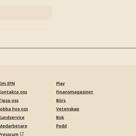
Om EFN
Play
Kontakta oss
Finansmagasinet
Tipsa oss
Börs
Jobba hos oss
Vetenskap
Kundservice
Bok
Medarbetare
Podd
Pressrum