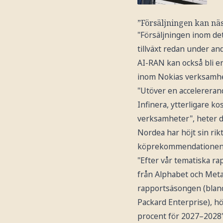
”Försäljningen kan nä
"Försäljningen inom det
tillväxt redan under an
AI-RAN kan också bli e
inom Nokias verksamhe
"Utöver en accelererand
Infinera, ytterligare 
verksamheter", heter de
Nordea har höjt sin rik
köprekommendationen fö
"Efter vår tematiska r
från Alphabet och Meta 
rapportsäsongen (blan
Packard Enterprise), h
procent för 2027–2028"