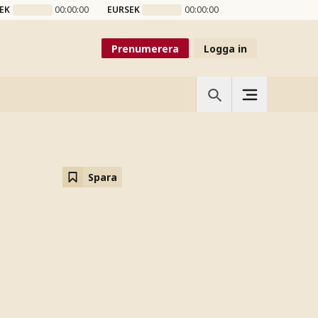
EK
00:00:00
EURSEK
00:00:00
Prenumerera
Logga in
Spara