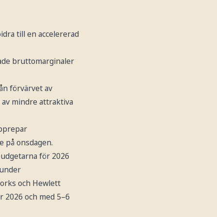
dra till en accelererad
rade bruttomarginaler
ån förvärvet av
 av mindre attraktiva
upprepar
re på onsdagen.
budgetarna för 2026
 under
orks och Hewlett
för 2026 och med 5–6