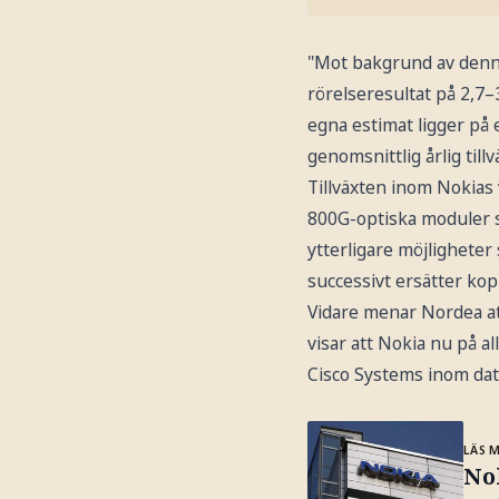
"Mot bakgrund av denna 
rörelseresultat på 2,7–
egna estimat ligger på 
genomsnittlig årlig till
Tillväxten inom Nokias 
800G-optiska moduler 
ytterligare möjligheter
successivt ersätter ko
Vidare menar Nordea a
visar att Nokia nu på al
Cisco Systems inom dat
LÄS 
Nok