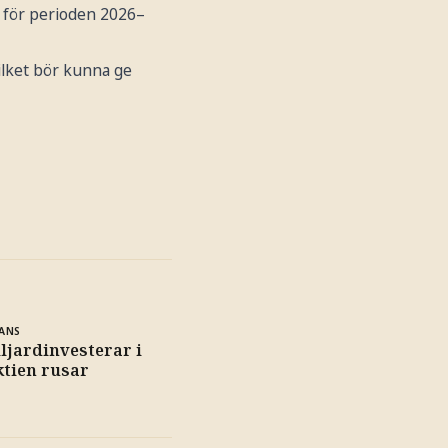
t för perioden 2026–
ilket bör kunna ge
ANS
ljardinvesterar i
ktien rusar