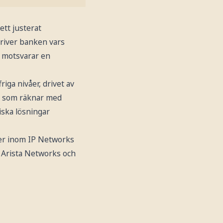
ett justerat
kriver banken vars
et motsvarar en
iga nivåer, drivet av
n som räknar med
iska lösningar
er inom IP Networks
ll Arista Networks och