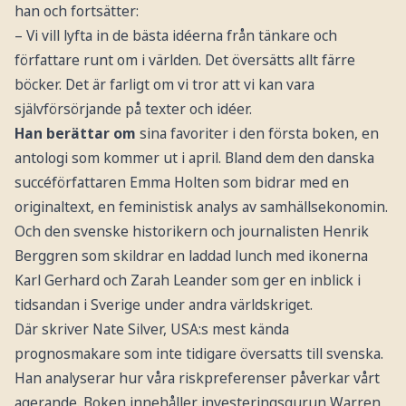
han och fortsätter:
– Vi vill lyfta in de bästa idéerna från tänkare och
författare runt om i världen. Det översätts allt färre
böcker. Det är farligt om vi tror att vi kan vara
självförsörjande på texter och idéer.
Han berättar om
sina favoriter i den första boken, en
antologi som kommer ut i april. Bland dem den danska
succéförfattaren Emma Holten som bidrar med en
originaltext, en feministisk analys av samhällsekonomin.
Och den svenske historikern och journalisten Henrik
Berggren som skildrar en laddad lunch med ikonerna
Karl Gerhard och Zarah Leander som ger en inblick i
tidsandan i Sverige under andra världskriget.
Där skriver Nate Silver, USA:s mest kända
prognosmakare som inte tidigare översatts till svenska.
Han analyserar hur våra riskpreferenser påverkar vårt
agerande. Boken innehåller investeringsgurun Warren