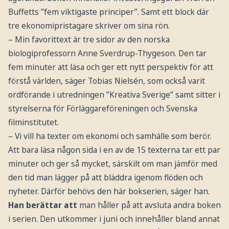
Buffetts ”fem viktigaste principer”. Samt ett block där
tre ekonomipristagare skriver om sina rön.
– Min favorittext är tre sidor av den norska
biologiprofessorn Anne Sverdrup-Thygeson. Den tar
fem minuter att läsa och ger ett nytt perspektiv för att
förstå världen, säger Tobias Nielsén, som också varit
ordförande i utredningen ”Kreativa Sverige” samt sitter i
styrelserna för Förläggareföreningen och Svenska
filminstitutet.
– Vi vill ha texter om ekonomi och samhälle som berör.
Att bara läsa någon sida i en av de 15 texterna tar ett par
minuter och ger så mycket, särskilt om man jämför med
den tid man lägger på att bläddra igenom flöden och
nyheter. Därför behövs den här bokserien, säger han.
Han berättar att
man håller på att avsluta andra boken
i serien. Den utkommer i juni och innehåller bland annat