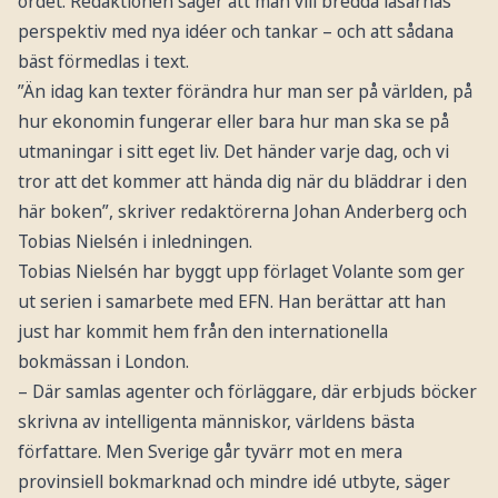
ordet. Redaktionen säger att man vill bredda läsarnas
perspektiv med nya idéer och tankar – och att sådana
bäst förmedlas i text.
”Än idag kan texter förändra hur man ser på världen, på
hur ekonomin fungerar eller bara hur man ska se på
utmaningar i sitt eget liv. Det händer varje dag, och vi
tror att det kommer att hända dig när du bläddrar i den
här boken”, skriver redaktörerna Johan Anderberg och
Tobias Nielsén i inledningen.
Tobias Nielsén har byggt upp förlaget Volante som ger
ut serien i samarbete med EFN. Han berättar att han
just har kommit hem från den internationella
bokmässan i London.
– Där samlas agenter och förläggare, där erbjuds böcker
skrivna av intelligenta människor, världens bästa
författare. Men Sverige går tyvärr mot en mera
provinsiell bokmarknad och mindre idé utbyte, säger