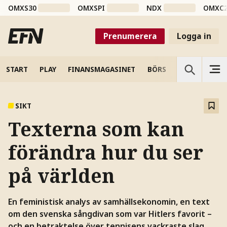
OMXS30
OMXSPI
NDX
OMXC
Prenumerera
Logga in
START
PLAY
FINANSMAGASINET
BÖRS
VETENSKAP
SIKT
Texterna som kan
förändra hur du ser
på världen
En feministisk analys av samhällsekonomin, en text
om den svenska sångdivan som var Hitlers favorit –
och en betraktelse över tennisens vackraste slag.