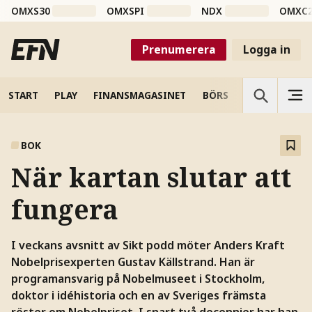
OMXS30
OMXSPI
NDX
OMXC
Prenumerera
Logga in
START
PLAY
FINANSMAGASINET
BÖRS
VETENSKAP
BOK
När kartan slutar att
fungera
I veckans avsnitt av Sikt podd möter Anders Kraft
Nobelprisexperten Gustav Källstrand. Han är
programansvarig på Nobelmuseet i Stockholm,
doktor i idéhistoria och en av Sveriges främsta
röster om Nobelpriset. I snart två decennier har han