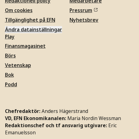
Redaktionell policy
Medarbetare
Om cookies
Pressrum
Tillgänglighet på EFN
Nyhetsbrev
Ändra datainställningar
Play
Finansmagasinet
Börs
Vetenskap
Bok
Podd
Chefredaktör:
Anders Hägerstrand
VD, EFN Ekonomikanalen:
Maria Nordin Wessman
Redaktionschef och tf ansvarig utgivare:
Eric
Emanuelsson