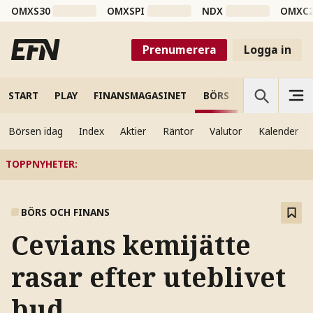
OMXS30
OMXSPI
NDX
OMXC
Prenumerera
Logga in
START
PLAY
FINANSMAGASINET
BÖRS
VETENSKAP
Börsen idag
Index
Aktier
Räntor
Valutor
Kalender
TOPPNYHETER
:
BÖRS OCH FINANS
Cevians kemijätte
rasar efter uteblivet
bud