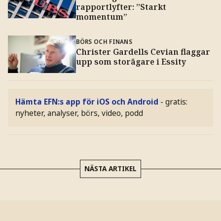
rapportlyfter: ”Starkt
momentum”
BÖRS OCH FINANS
Christer Gardells Cevian flaggar
upp som storägare i Essity
Hämta EFN:s app för iOS och Android
- gratis:
nyheter, analyser, börs, video, podd
NÄSTA ARTIKEL