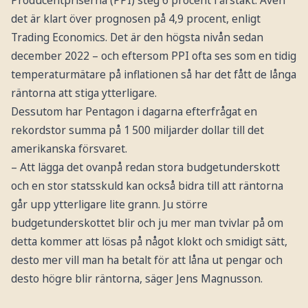
Producentpriserna (PPI) steg 6 procent i årstakt. Även
det är klart över prognosen på 4,9 procent, enligt
Trading Economics. Det är den högsta nivån sedan
december 2022 – och eftersom PPI ofta ses som en tidig
temperaturmätare på inflationen så har det fått de långa
räntorna att stiga ytterligare.
Dessutom har Pentagon i dagarna efterfrågat en
rekordstor summa på 1 500 miljarder dollar till det
amerikanska försvaret.
– Att lägga det ovanpå redan stora budgetunderskott
och en stor statsskuld kan också bidra till att räntorna
går upp ytterligare lite grann. Ju större
budgetunderskottet blir och ju mer man tvivlar på om
detta kommer att lösas på något klokt och smidigt sätt,
desto mer vill man ha betalt för att låna ut pengar och
desto högre blir räntorna, säger Jens Magnusson.