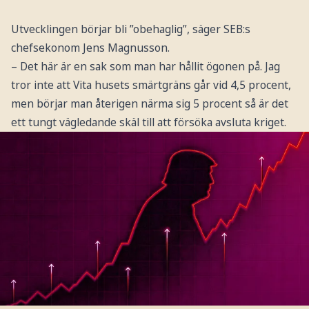
Utvecklingen börjar bli ”obehaglig”, säger SEB:s
chefsekonom Jens Magnusson.
– Det här är en sak som man har hållit ögonen på. Jag
tror inte att Vita husets smärtgräns går vid 4,5 procent,
men börjar man återigen närma sig 5 procent så är det
ett tungt vägledande skäl till att försöka avsluta kriget.