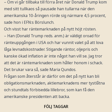
– Om vi går tillbaka till förra året när Donald Trump kom
med sitt tullkaos så pausade han tullarna när den
amerikanska 10-åringen rörde sig närmare 4,5 procent,
sade hon i EFN:s Börslunch.
Och visst har räntemarknaden på nytt höjt rösten.
– Han (Donald Trump reds. anm.) är väldigt oroad för
ränteuppgången i USA och har vunnit valet på att lova
låga levnadskostnader. Stigande räntor, oljepris och
kanske ökad inflation är inte något han vill se. Jag tror
att det är räntemarknaden som håller honom i schack.
Det brukar vara så, sade Maria Qundos.
Frågan som återstår är därför om det på nytt kan bli
obligationsmarknaden, aktiemarknadens mer tystlåtna
och stundtals förbisedda lillebror, som kan få den
amerikanske presidenten att backa.
FÖLJ TAGGAR