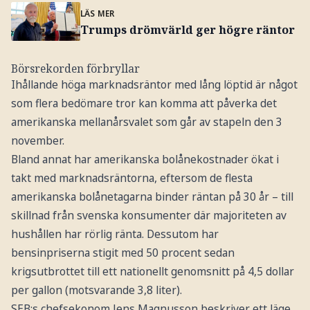
LÄS MER
Trumps drömvärld ger högre räntor
Börsrekorden förbryllar
Ihållande höga marknadsräntor med lång löptid är något
som flera bedömare tror kan komma att påverka det
amerikanska mellanårsvalet som går av stapeln den 3
november.
Bland annat har amerikanska bolånekostnader ökat i
takt med marknadsräntorna, eftersom de flesta
amerikanska bolånetagarna binder räntan på 30 år – till
skillnad från svenska konsumenter där majoriteten av
hushållen har rörlig ränta. Dessutom har
bensinpriserna stigit med 50 procent sedan
krigsutbrottet till ett nationellt genomsnitt på 4,5 dollar
per gallon (motsvarande 3,8 liter).
SEB:s chefsekonom Jens Magnusson beskriver ett läge