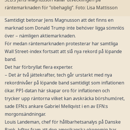
räntemarknaden för ”obehaglig”.
Foto: Lisa Mattisson
Samtidigt betonar Jens Magnusson att det finns en
marknad som Donald Trump inte behöver ligga sömnlös
över – nämligen aktiemarknaden.
För medan räntemarknaden protesterar har samtliga
Wall Street-index fortsatt att slå nya rekord på löpande
band.
Det har förbryllat flera experter.
– Det är två jättekrafter, tech går urstarkt med nya
rekordnivåer på löpande band samtidigt som inflationen
ökar. PPI-datan här skapar oro för inflationen och
trycker upp räntorna vilket kan avskräcka börshumöret,
sade EFN:s ankare Gabriel Mellqvist i en av EFN:s
morgonsändningar.
Louis Landeman, chef för hållbarhetsanalys på Danske
Bank, lyfter fram att den amerikanska ekonomin har