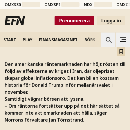
OMXS30
OMXSPI
NDX
OMXC
RÄNTOR
Trumps rysare – nu kostar
Prenumerera
Logga in
varje tiondel
Hur mycket klarar aktiemarknaden?
START
PLAY
FINANSMAGASINET
BÖRS
VETENSKAP
Den amerikanska räntemarknaden har höjt rösten till
följd av effekterna av kriget i Iran, där oljepriset
skapar global inflationsoro. Det kan bli en kostsam
historia för Donald Trump inför mellanårsvalet i
november.
Samtidigt vägrar börsen att lyssna.
– Om räntorna fortsätter upp på det här sättet så
kommer inte aktiemarknaden att hålla, säger
Norrons förvaltare Jan Törnstrand.