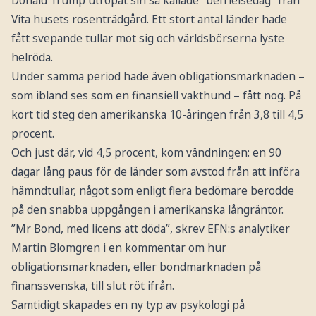
Donald Trump utropat sin så kal­lade ”befrielsedag” från
Vita husets rosenträdgård. Ett stort antal länder hade
fått svepande tullar mot sig och världsbörserna lyste
helröda.
Under samma period hade även obligationsmarknaden –
som ibland ses som en finansiell vakthund – fått nog. På
kort tid steg den amerikanska 10-åringen från 3,8 till 4,5
procent.
Och just där, vid 4,5 procent, kom vändningen: en 90
dagar lång paus för de länder som avstod från att införa
hämndtullar, något som enligt flera bedömare berodde
på den snabba uppgången i amerikanska långräntor.
”Mr Bond, med licens att döda”, skrev EFN:s analytiker
Martin Blomgren i en kommentar om hur
obligationsmarknaden, eller bondmarknaden på
finanssvenska, till slut röt ifrån.
Samtidigt skapades en ny typ av psykologi på