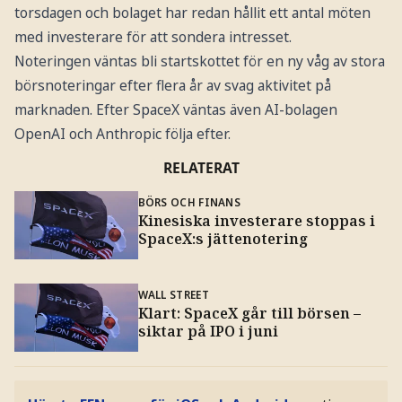
torsdagen och bolaget har redan hållit ett antal möten
med investerare för att sondera intresset.
Noteringen väntas bli startskottet för en ny våg av stora
börsnoteringar efter flera år av svag aktivitet på
marknaden. Efter SpaceX väntas även AI-bolagen
OpenAI och Anthropic följa efter.
RELATERAT
BÖRS OCH FINANS
Kinesiska investerare stoppas i
SpaceX:s jättenotering
WALL STREET
Klart: SpaceX går till börsen –
siktar på IPO i juni