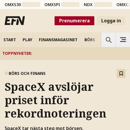
OMXS30
OMXSPI
NDX
OMXC
Prenumerera
Logga in
START
PLAY
FINANSMAGASINET
BÖRS
VETENSKAP
TOPPNYHETER
:
BÖRS OCH FINANS
SpaceX avslöjar
priset inför
rekordnoteringen
SpaceX tar nästa steg mot börsen.