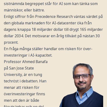
sistnämnda begreppet står för AI som kan tänka som
människor, eller bättre.
Enligt siffror från ​​Precedence Research väntas värdet på
den globala marknaden för AI-datacenter öka från
dagens knappa 18 miljarder dollar till drygt 165 miljarder
dollar 2034. Det motsvarar en årlig tillväxt på nästan 30
procent.
En fråga många ställer handlar om risken för över-
investeringar i AI-kapacitet.
Professor Ahmed Banafa
på San Jose State
University, är en tung
techröst i debatten. Han
menar att risken för
överinvesteringar finns
men att den är både
förutsägbar och en del