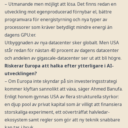
– Utmanande men möjligt att lösa. Det finns redan en
utveckling mot egenproducerad förnybar el, bättre
programvara för energistyrning och nya typer av
processorer som kräver betydligt mindre energi än
dagens GPU:er.
Utbyggnaden av nya datacenter sker globalt. Men USA
står redan för nästan 40 procent av dagens datacenter
och andelen av gigascale-datacenter ser ut att bli högre.
Riskerar Europa att halka efter ytterligare i AI-
utvecklingen?
– Om Europa inte skyndar på sin investeringsstrategi
kommer klyftan sannolikt att växa, säger Ahmed Banufa.
Enligt honom gynnas USA av flera strukturella styrkor:
en djup pool av privat kapital som är villigt att finansiera
storskaliga experiment, ett oöverträffat halvledar-
ekosystem samt regler som gör att ny teknik snabbare
kan tas i bruk.