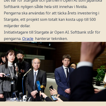
Det var för Stargate och partnern Open AI som japanska
Softbank nyligen sålde hela sitt innehav i Nvidia.
Pengarna ska användas för att täcka årets investering i
Stargate, ett projekt som totalt kan kosta upp till 500
miljarder dollar.
Initiativtagare till Stargate är Open AI. Softbank står för
pengarna.
Oracle
hanterar tekniken.