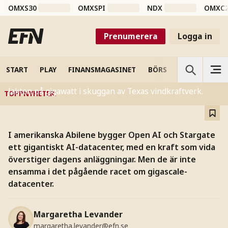
OMXS30
OMXSPI
NDX
OMXC
AI
Open AI:s satsning kräver
Prenumerera
Logga in
mer el än staten kan
leverera
START
PLAY
FINANSMAGASINET
BÖRS
VETENSKAP
Jakten på gigawatt i skuggan av Texas vindkraftverk.
TOPPNYHETER
:
I amerikanska Abilene bygger Open AI och Stargate
ett gigantiskt AI-datacenter, med en kraft som vida
överstiger dagens anläggningar. Men de är inte
ensamma i det pågående racet om gigascale-
datacenter.
Margaretha Levander
margaretha.levander@efn.se