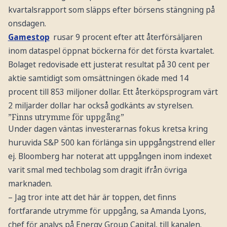
kvartalsrapport som släpps efter börsens stängning på
onsdagen.
Gamestop
rusar 9 procent efter att återförsäljaren
inom dataspel öppnat böckerna för det första kvartalet.
Bolaget redovisade ett justerat resultat på 30 cent per
aktie samtidigt som omsättningen ökade med 14
procent till 853 miljoner dollar. Ett återköpsprogram värt
2 miljarder dollar har också godkänts av styrelsen.
”Finns utrymme för uppgång”
Under dagen väntas investerarnas fokus kretsa kring
huruvida S&P 500 kan förlänga sin uppgångstrend eller
ej. Bloomberg har noterat att uppgången inom indexet
varit smal med techbolag som dragit ifrån övriga
marknaden.
– Jag tror inte att det här är toppen, det finns
fortfarande utrymme för uppgång, sa Amanda Lyons,
chef för analys på Energy Group Capital, till kanalen.