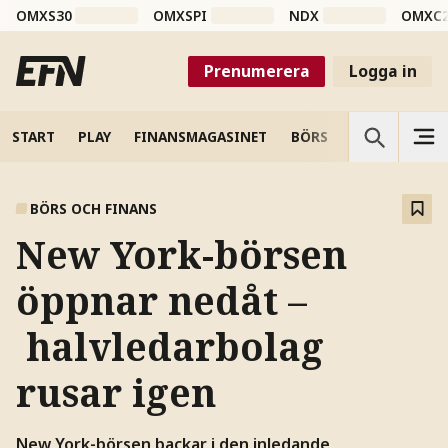
OMXS30
OMXSPI
NDX
OMXC
Prenumerera
Logga in
START
PLAY
FINANSMAGASINET
BÖRS
VETENSKAP
BÖRS OCH FINANS
New York-börsen
öppnar nedåt –
halvledarbolag
rusar igen
New York-börsen backar i den inledande