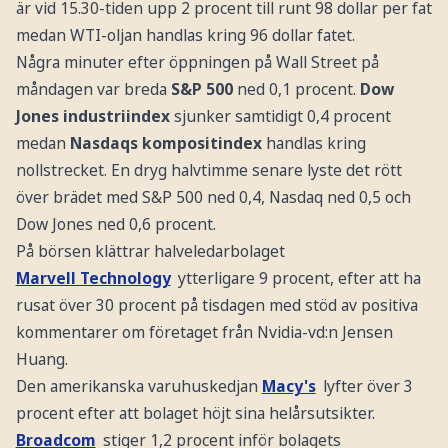
är vid 15.30-tiden upp 2 procent till runt 98 dollar per fat
medan WTI-oljan handlas kring 96 dollar fatet.
Några minuter efter öppningen på Wall Street på
måndagen var breda
S&P 500
ned 0,1 procent.
Dow
Jones industriindex
sjunker samtidigt 0,4 procent
medan
Nasdaqs kompositindex
handlas kring
nollstrecket. En dryg halvtimme senare lyste det rött
över brädet med S&P 500 ned 0,4, Nasdaq ned 0,5 och
Dow Jones ned 0,6 procent.
På börsen klättrar halveledarbolaget
Marvell Technology
ytterligare 9 procent, efter att ha
rusat över 30 procent på tisdagen med stöd av positiva
kommentarer om företaget från Nvidia-vd:n Jensen
Huang.
Den amerikanska varuhuskedjan
Macy's
lyfter över 3
procent efter att bolaget höjt sina helårsutsikter.
Broadcom
stiger 1,2 procent inför bolagets