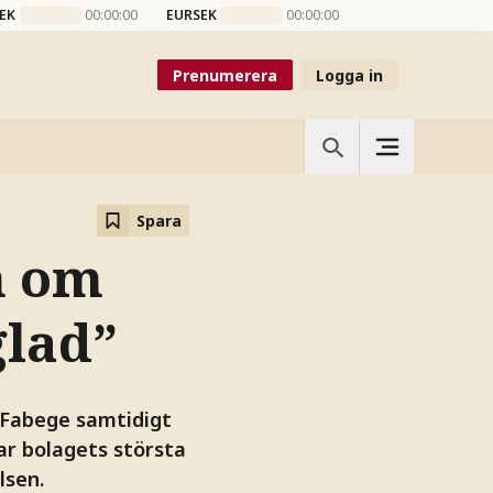
EK
00:00:00
EURSEK
00:00:00
Prenumerera
Logga in
Spara
n om
glad”
 Fabege samtidigt
r bolagets största
lsen.