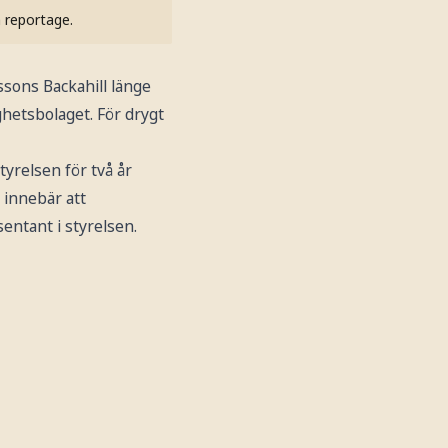
h reportage.
ssons Backahill länge
ghetsbolaget. För drygt
yrelsen för två år
 innebär att
sentant i styrelsen.