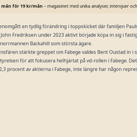
 mån för 19 kr/mån
– magasinet med unika analyser, intervjuer oc
enomgått en tydlig förändring i toppskicket där familjen Paul
 John Fredriksen under 2023 aktivt började köpa in sig i fasti
 norrmannen Backahill som största ägare.
ensfären stärkte greppet om Fabege valdes Bent Oustad in i st
yrelsen för att fokusera helhjärtat på vd-rollen i Fabege. Det
,3 procent av aktierna i Fabege, inte längre har någon repre