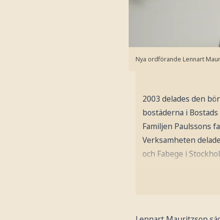
Nya ordförande Lennart Maur
2003 delades den börs
bostäderna i Bostads 
Familjen Paulssons f
Verksamheten delade
och Fabege i Stockh
Lennart Mauritzson säg