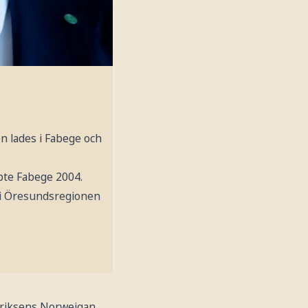
n lades i Fabege och
pte Fabege 2004.
 i Öresundsregionen
edriksens Norweigan