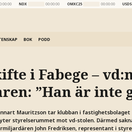
0:00:00
NDX
00:00:00
OMXC25
00:00:00
USDS
TENSKAP
BOK
PODD
ifte i Fabege – vd:
ren: ”Han är inte 
nnart Mauritzson tar klubban i fastighetsbolaget
yter styrelserummet mot vd-stolen. Därmed sakna
miljardären John Fredriksen, representant i styre