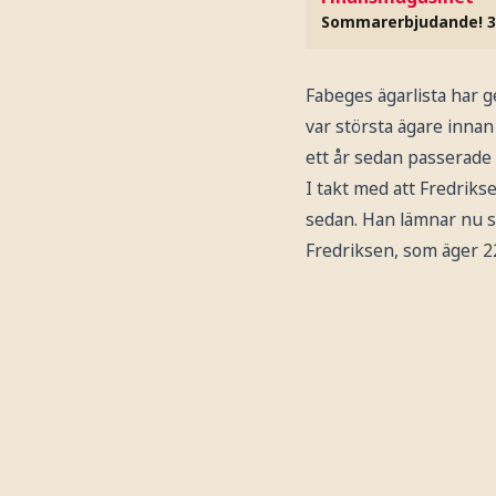
Sommarerbjudande! 3
Fabeges ägarlista har g
var största ägare innan
ett år sedan passerade
I takt med att Fredriks
sedan. Han lämnar nu st
Fredriksen, som äger 22