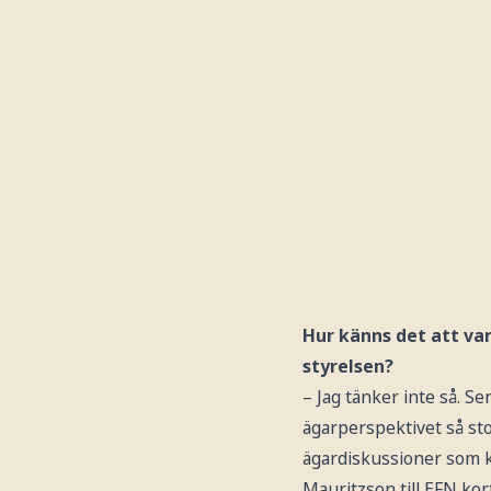
Hur känns det att var
styrelsen?
– Jag tänker inte så. S
ägarperspektivet så stor
ägardiskussioner som k
Mauritzson till EFN kort