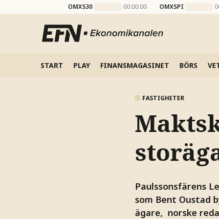
OMXS30
00:00:00
OMXSPI
0
START
PLAY
FINANSMAGASINET
BÖRS
VE
FASTIGHETER
Maktsk
storäga
Paulssonsfärens Le
som Bent Oustad b
ägare, norske redar