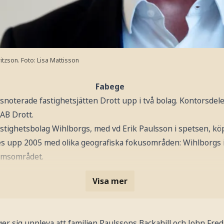
itzson.
Foto: Lisa Mattisson
Fabege
noterade fastighetsjätten Drott upp i två bolag. Kontorsdele
AB Drott.
astighetsbolag Wihlborgs, med vd Erik Paulsson i spetsen, kö
s upp 2005 med olika geografiska fokusområden: Wihlborgs
olmsområdet.
Visa mer
er sig uppleva att familjen Paulssons Backahill och John Fr