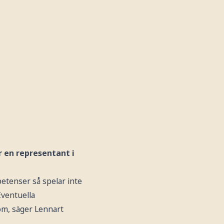
r en representant i
petenser så spelar inte
Eventuella
om, säger Lennart