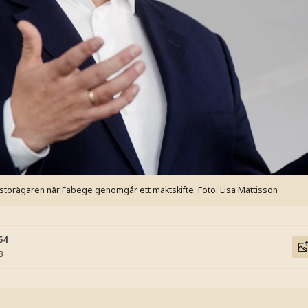
ill storägaren när Fabege genomgår ett maktskifte.
Foto: Lisa Mattisson
54
3