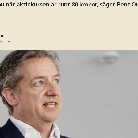
nu när aktiekursen är runt 80 kronor, säger Bent O
lm
fn.se