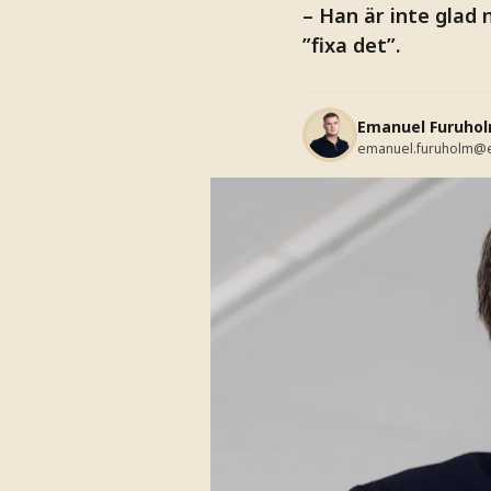
– Han är inte glad 
”fixa det”.
Emanuel Furuho
emanuel.furuholm@e