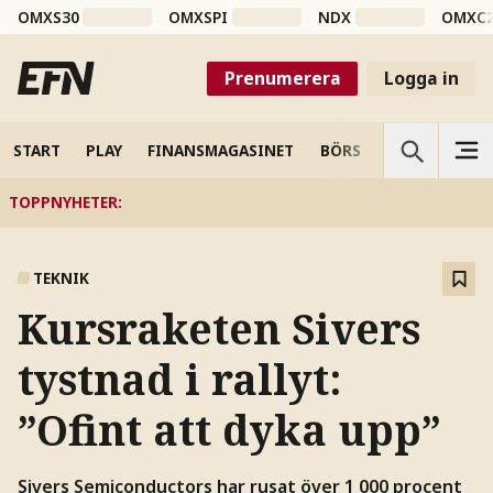
OMXS30
OMXSPI
NDX
OMXC
Prenumerera
Logga in
START
PLAY
FINANSMAGASINET
BÖRS
VETENSKAP
TOPPNYHETER
:
TEKNIK
Kursraketen Sivers
tystnad i rallyt:
”Ofint att dyka upp”
Sivers Semiconductors har rusat över 1 000 procent