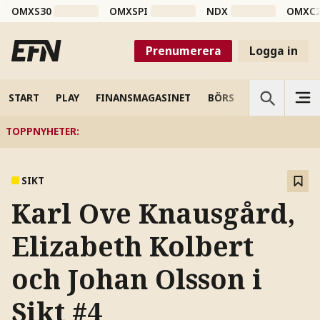
OMXS30
OMXSPI
NDX
OMXC
Prenumerera
Logga in
START
PLAY
FINANSMAGASINET
BÖRS
VETENSKAP
TOPPNYHETER
:
SIKT
Karl Ove Knausgård,
Elizabeth Kolbert
och Johan Olsson i
Sikt #4