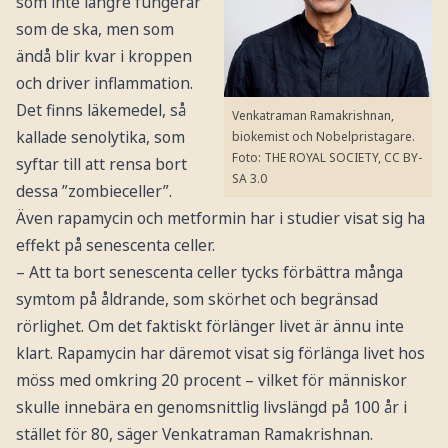
som inte längre fungerar
som de ska, men som
ändå blir kvar i kroppen
och driver inflammation.
Det finns läkemedel, så
Venkatraman Ramakrishnan,
kallade senolytika, som
biokemist och Nobelpristagare.
Foto: THE ROYAL SOCIETY, CC BY-
syftar till att rensa bort
SA 3.0
dessa ”zombieceller”.
Även rapamycin och metformin har i studier visat sig ha
effekt på senescenta celler.
– Att ta bort senescenta celler tycks förbättra många
symtom på åldrande, som skörhet och begränsad
rörlighet. Om det faktiskt förlänger livet är ännu inte
klart. Rapamycin har däremot visat sig förlänga livet hos
möss med omkring 20 procent – vilket för människor
skulle innebära en genomsnittlig livslängd på 100 år i
stället för 80, säger Venkatraman Ramakrishnan.