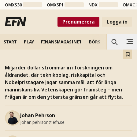
OMXS30
OMXSPI
NDX
OMXC
FÖRDJUPNING
Prenumerera
Logga in
Jakten på evigt liv
Forskningen går framåt men döden håller stånd.
START
PLAY
FINANSMAGASINET
BÖRS
VETENSKAP
Miljarder dollar strömmar in i forskningen om
åldrandet, där teknikbolag, riskkapital och
Nobelpristagare jagar samma mål: att förlänga
människans liv. Vetenskapen gör framsteg – men
frågan är om den yttersta gränsen går att flytta.
Johan Pehrson
johan.pehrson@efn.se