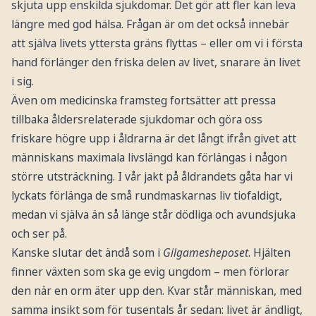
skjuta upp enskilda sjukdomar. Det gör att fler kan leva
längre med god hälsa. Frågan är om det också innebär
att själva livets yttersta gräns flyttas – eller om vi i första
hand förlänger den friska delen av livet, snarare än livet
i sig.
Även om medicinska framsteg fortsätter att pressa
tillbaka åldersrelaterade sjukdomar och göra oss
friskare högre upp i åldrarna är det långt ifrån givet att
människans maximala livslängd kan förlängas i någon
större utsträckning. I vår jakt på åldrandets gåta har vi
lyckats förlänga de små rundmaskarnas liv tiofaldigt,
medan vi själva än så länge står dödliga och avundsjuka
och ser på.
Kanske slutar det ändå som i
Gilgamesheposet
. Hjälten
finner växten som ska ge evig ungdom – men förlorar
den när en orm äter upp den. Kvar står människan, med
samma insikt som för tusentals år sedan: livet är ändligt,