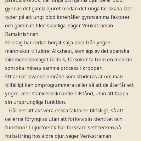
parabiosförsök, där unga och gamla djur delar blod,
gynnas det gamla djuret medan det unga tar skada. Det
tyder på att ungt blod innehåller gynnsamma faktorer
och gammalt blod skadliga, säger Venkatraman
Ramakrishnan.
Företag har redan börjat sälja blod från yngre
människor till äldre. Alkahest, som ägs av det spanska
läkemedelsbolaget Grifols, försöker ta fram en medicin
som ska imitera samma process i kroppen.
Ett annat lovande område som studeras är om man
tillfälligt kan omprogrammera celler så att de återfår ett
yngre, mer stamcellsliknande tillstånd, utan att tappa
sin ursprungliga funktion.
– Går det att aktivera dessa faktorer tillfälligt, så att
cellerna föryngras utan att förlora sin identitet och
funktion? I djurförsök har forskare sett tecken på
förbättring hos äldre djur, säger Venkatraman