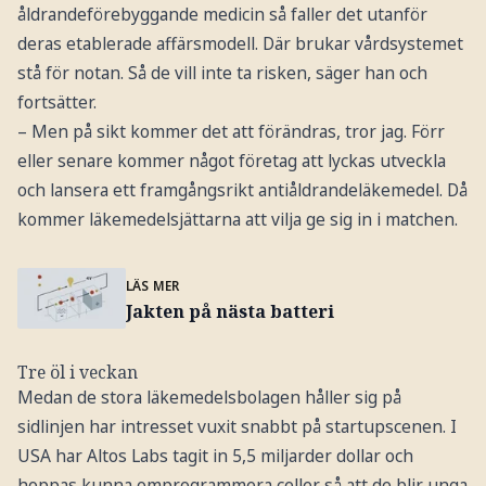
åldrandeförebyggande medicin så faller det utanför
deras etablerade affärsmodell. Där brukar vårdsystemet
stå för notan. Så de vill inte ta risken, säger han och
fortsätter.
– Men på sikt kommer det att förändras, tror jag. Förr
eller senare kommer något företag att lyckas utveckla
och lansera ett framgångsrikt antiåldrandeläkemedel. Då
kommer läkemedelsjättarna att vilja ge sig in i matchen.
LÄS MER
Jakten på nästa batteri
Tre öl i veckan
Medan de stora läkemedelsbolagen håller sig på
sidlinjen har intresset vuxit snabbt på startupscenen. I
USA har Altos Labs tagit in 5,5 miljarder dollar och
hoppas kunna omprogrammera celler så att de blir unga