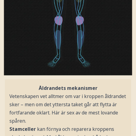
Åldrandets mekanismer
Vetenskapen vet alltmer om var i kroppen åldrandet
sker – men om det yttersta taket går att flytta är
fortfarande oklart. Här är sex av de mest lovande
spåren.
Stamceller
kan förnya och reparera kroppens