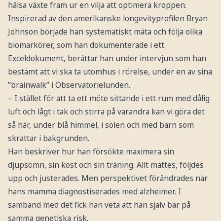
hälsa växte fram ur en vilja att optimera kroppen.
Inspirerad av den amerikanske longevityprofilen Bryan
Johnson började han systematiskt mäta och följa olika
biomarkörer, som han dokumenterade i ett
Exceldokument, berättar han under intervjun som han
bestämt att vi ska ta utomhus i rörelse, under en av sina
”brainwalk” i Observatorielunden.
– I stället för att ta ett möte sittande i ett rum med dålig
luft och lågt i tak och stirra på varandra kan vi göra det
så här, under blå himmel, i solen och med barn som
skrattar i bakgrunden.
Han beskriver hur han försökte maximera sin
djupsömn, sin kost och sin träning. Allt mättes, följdes
upp och justerades. Men perspektivet förändrades när
hans mamma diagnostiserades med alzheimer. I
samband med det fick han veta att han själv bär på
samma genetiska risk.