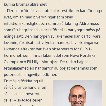
kunna bromsa åldrandet.
– Flera djurförsök visar att kalorirestriktion kan förlänga
livet, om än med biverkningar som ökad
infektionskänslighet och sämre sårläkning. Äldre möss
som fått begränsad kaloritillförsel liknar yngre möss på
många sätt. Den här typen av läkemedel kan därför vara
lovande, förutsatt att vi lyckas hantera biverkningarna.
Liknande effekter har även observerats för GLP-1-
hormonet, som finns i läkemedel som Novo Nordisks
Ozempic och Eli Lillys Mounjaro. De redan hajpade
fetmaläkemedlen har därför nu börjat benämnas som
potentiella longevitymediciner.
En möjlig förklaring till
vårt åldrande handlar om
så kallade senescenta
celler – skadade celler