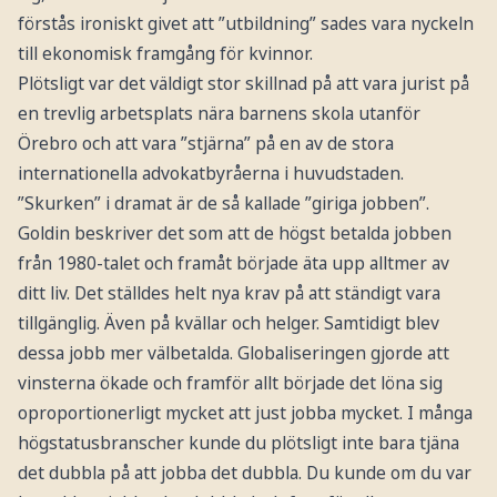
förstås ironiskt givet att ”utbildning” sades vara nyckeln
till ekonomisk framgång för kvinnor.
Plötsligt var det väldigt stor skillnad på att vara jurist på
en trevlig arbetsplats nära barnens skola utanför
Örebro och att vara ”stjärna” på en av de stora
internationella advokatbyråerna i huvudstaden.
”Skurken” i dramat är de så kallade ”giriga jobben”.
Goldin beskriver det som att de högst betalda jobben
från 1980-talet och framåt började äta upp alltmer av
ditt liv. Det ställdes helt nya krav på att ständigt vara
tillgänglig. Även på kvällar och helger. Samtidigt blev
dessa jobb mer välbetalda. Globaliseringen gjorde att
vinsterna ökade och framför allt började det löna sig
oproportionerligt mycket att just jobba mycket. I många
högstatusbranscher kunde du plötsligt inte bara tjäna
det dubbla på att jobba det dubbla. Du kunde om du var