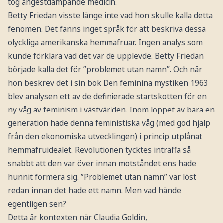
tog ångestdämpande medicin.
Betty Friedan visste länge inte vad hon skulle kalla detta
fenomen. Det fanns inget språk för att beskriva dessa
olyckliga amerikanska hemmafruar. Ingen analys som
kunde förklara vad det var de upplevde. Betty Friedan
började kalla det för ”problemet utan namn”. Och när
hon beskrev det i sin bok Den feminina mystiken 1963
blev analysen ett av de definierade startskotten för en
ny våg av feminism i västvärlden. Inom loppet av bara en
generation hade denna feministiska våg (med god hjälp
från den ekonomiska utvecklingen) i princip utplånat
hemmafruidealet. Revolutionen tycktes inträffa så
snabbt att den var över innan motståndet ens hade
hunnit formera sig. ”Problemet utan namn” var löst
redan innan det hade ett namn. Men vad hände
egentligen sen?
Detta är kontexten när Claudia Goldin,