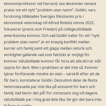
ekonomiprofessor vid Harvard, sex decennier senare
pratar om ett nytt ”problem utan namn”. Goldin, vars
forskning tilldelades Sveriges Riksbanks pris i
ekonomisk vetenskap till Alfred Nobels minne 2023,
fokuserar (precis som Friedan) på collegeutbildade
amerikanska kvinnor. Och vad Goldin kallar för ett ”nytt
problem utan namn” är en knepig konflikt mellan
karriär och familj samt ett glapp mellan retorik och
verklighet gällande vad som faktiskt är möjligt för
kvinnor. Välutbildade kvinnor får höra att alla dörrar står
öppna för dem. Men i praktiken är det inte så. Kvinnor
tjänar fortfarande mindre än män – särskilt efter att de
får barn, konstaterar Goldin. Dessutom delar de flesta
heterosexuella par inte lika på ansvaret för barn och
familj. Vad beror det på? För intressant nog vill dagens
välutbildade par i hög grad dela lika. De gör det bara inte.
Frågan är varför.