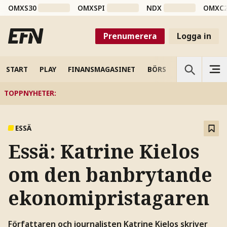
OMXS30
OMXSPI
NDX
OMXC
Prenumerera
Logga in
START
PLAY
FINANSMAGASINET
BÖRS
VETENSKAP
TOPPNYHETER
:
ESSÄ
Essä: Katrine Kielos
om den banbrytande
ekonomipristagaren
Författaren och journalisten Katrine Kielos skriver