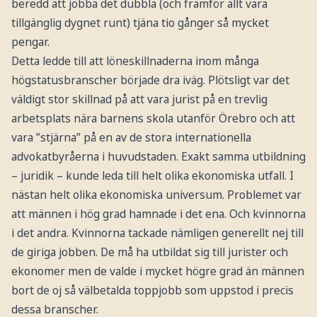
beredd att jobba det dubbla (och framför allt vara
tillgänglig dygnet runt) tjäna tio gånger så mycket
pengar.
Detta ledde till att löneskillnaderna inom många
högstatusbranscher började dra iväg. Plötsligt var det
väldigt stor skillnad på att vara jurist på en trevlig
arbetsplats nära barnens skola utanför Örebro och att
vara ”stjärna” på en av de stora internationella
advokatbyråerna i huvudstaden. Exakt samma utbildning
– juridik – kunde leda till helt olika ekonomiska utfall. I
nästan helt olika ekonomiska universum. Problemet var
att männen i hög grad hamnade i det ena. Och kvinnorna
i det andra. Kvinnorna tackade nämligen generellt nej till
de giriga jobben. De må ha utbildat sig till jurister och
ekonomer men de valde i mycket högre grad än männen
bort de oj så välbetalda toppjobb som uppstod i precis
dessa branscher.