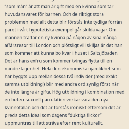
”som män” är att man är gift med en kvinna som tar
huvudansvaret för barnen. Och de riktigt stora
problemen med allt detta blir förstås inte tydliga förrän
paret i vårt hypotetiska exempel går skilda vägar. Om
mannen träffar en ny kvinna på någon av sina många
affärsresor till London och plötsligt vill skiljas är det han
som kommer att kunna bo kvar i huset i Saltsjöbaden.
Det är hans exfru som kommer tvingas flytta till en
mindre lägenhet. Hela den ekonomiska ojämlikhet som
har byggts upp mellan dessa två individer (med exakt
samma utbildning!) blir med andra ord synlig först när
de inte längre är gifta. Hög utbildning i kombination med
en heterosexuell parrelation verkar vara den nya
kvinnofällan och det är förstås ironiskt eftersom det är
precis detta ideal som dagens ”duktiga flickor”
uppmuntras till att sträva efter rent kulturellt.