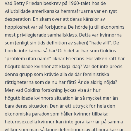
Vad Betty Friedan beskrev på 1960-talet hos de
välutbildade amerikanska hemmafruarna var en tyst
desperation. En skam över att deras känslor av
hopplöshet var så förbjudna. De hörde ju till ekonomins
mest privilegierade samhällsklass. Detta var kvinnorna
som (enligt sin tids definition av saken) ”hade allt”. De
borde inte känna så här! Och det är här som Goldins
”problem utan namn” liknar Friedans. För vilken rätt har
högutbildade kvinnor att klaga idag? Var det inte precis
denna grupp som krävde alla de där feministiska
rättigheterna som de nu har fått? Är de aldrig nöjda?
Men vad Goldins forskning lyckas visa är hur
högutbildade kvinnors situation är så mycket mer än
bara deras situation. Den är ett uttryck för hela den
ekonomiska paradox som håller kvinnor tillbaka:
heterosexuella kvinnor kan inte göra karriär på samma
villkor som män så länge definitionen av att göra karriär