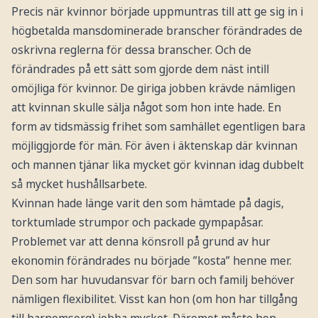
Precis när kvinnor började uppmuntras till att ge sig in i
högbetalda mansdominerade branscher förändrades de
oskrivna reglerna för dessa branscher. Och de
förändrades på ett sätt som gjorde dem näst intill
omöjliga för kvinnor. De giriga jobben krävde nämligen
att kvinnan skulle sälja något som hon inte hade. En
form av tidsmässig frihet som samhället egentligen bara
möjliggjorde för män. För även i äktenskap där kvinnan
och mannen tjänar lika mycket gör kvinnan idag dubbelt
så mycket hushållsarbete.
Kvinnan hade länge varit den som hämtade på dagis,
torktumlade strumpor och packade gympapåsar.
Problemet var att denna könsroll på grund av hur
ekonomin förändrades nu började ”kosta” henne mer.
Den som har huvudansvar för barn och familj behöver
nämligen flexibilitet. Visst kan hon (om hon har tillgång
till barnomsorg) jobba mycket. Däremot måste hon