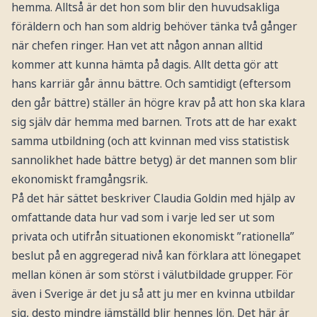
hemma. Alltså är det hon som blir den huvudsakliga
föräldern och han som aldrig behöver tänka två gånger
när chefen ringer. Han vet att någon annan alltid
kommer att kunna hämta på dagis. Allt detta gör att
hans karriär går ännu bättre. Och samtidigt (eftersom
den går bättre) ställer än högre krav på att hon ska klara
sig själv där hemma med barnen. Trots att de har exakt
samma utbildning (och att kvinnan med viss statistisk
sannolikhet hade bättre betyg) är det mannen som blir
ekonomiskt framgångsrik.
På det här sättet beskriver Claudia Goldin med hjälp av
omfattande data hur vad som i varje led ser ut som
privata och utifrån situationen ekonomiskt ”rationella”
beslut på en aggregerad nivå kan förklara att lönegapet
mellan könen är som störst i välutbildade grupper. För
även i Sverige är det ju så att ju mer en kvinna utbildar
sig, desto mindre jämställd blir hennes lön. Det här är