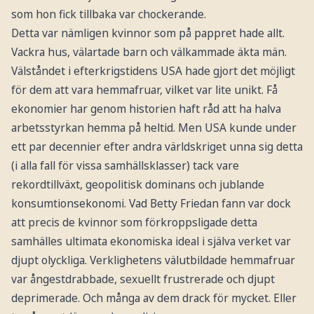
som hon fick tillbaka var chockerande.
Detta var nämligen kvinnor som på pappret hade allt.
Vackra hus, välartade barn och välkammade äkta män.
Välståndet i efterkrigstidens USA hade gjort det möjligt
för dem att vara hemmafruar, vilket var lite unikt. Få
ekonomier har genom historien haft råd att ha halva
arbetsstyrkan hemma på heltid. Men USA kunde under
ett par decennier efter andra världskriget unna sig detta
(i alla fall för vissa samhällsklasser) tack vare
rekordtillväxt, geopolitisk dominans och jublande
konsumtionsekonomi. Vad Betty Friedan fann var dock
att precis de kvinnor som förkroppsligade detta
samhälles ultimata ekonomiska ideal i själva verket var
djupt olyckliga. Verklighetens välutbildade hemmafruar
var ångestdrabbade, sexuellt frustrerade och djupt
deprimerade. Och många av dem drack för mycket. Eller