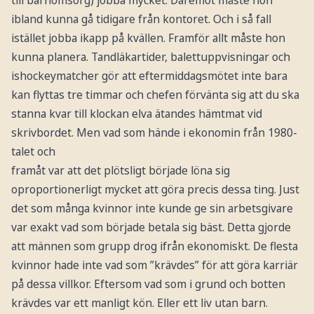
ibland kunna gå tidigare från kontoret. Och i så fall
istället jobba ikapp på kvällen. Framför allt måste hon
kunna planera. Tandläkartider, balettuppvisningar och
ishockeymatcher gör att eftermiddagsmötet inte bara
kan flyttas tre timmar och chefen förvänta sig att du ska
stanna kvar till klockan elva ätandes hämtmat vid
skrivbordet. Men vad som hände i ekonomin från 1980-
talet och
framåt var att det plötsligt började löna sig
oproportionerligt mycket att göra precis dessa ting. Just
det som många kvinnor inte kunde ge sin arbetsgivare
var exakt vad som började betala sig bäst. Detta gjorde
att männen som grupp drog ifrån ekonomiskt. De flesta
kvinnor hade inte vad som ”krävdes” för att göra karriär
på dessa villkor. Eftersom vad som i grund och botten
krävdes var ett manligt kön. Eller ett liv utan barn.