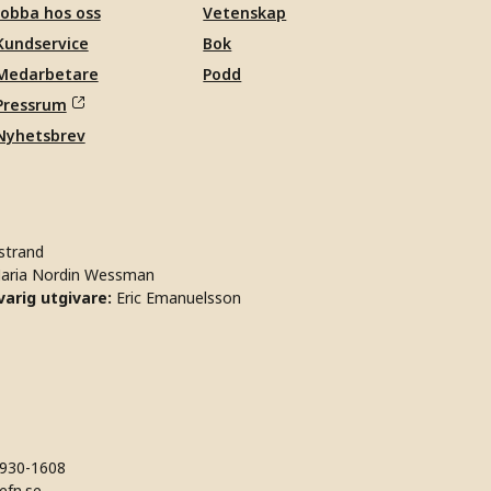
Jobba hos oss
Vetenskap
Kundservice
Bok
Medarbetare
Podd
Pressrum
Nyhetsbrev
strand
aria Nordin Wessman
arig utgivare:
Eric Emanuelsson
930-1608
efn.se