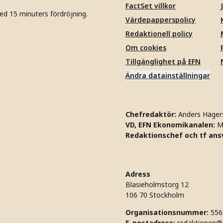
FactSet villkor
ed 15 minuters fördröjning.
Värdepapperspolicy
Redaktionell policy
Om cookies
Tillgänglighet på EFN
Ändra datainställningar
Chefredaktör:
Anders Häger
VD, EFN Ekonomikanalen:
M
Redaktionschef och tf ansv
Adress
Blasieholmstorg 12
106 70 Stockholm
Organisationsnummer:
556
E-postadress:
redaktionen@