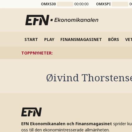
OMXS30
00:00:00
OMXSPI
0
START
PLAY
FINANSMAGASINET
BÖRS
VE
TOPPNYHETER
:
Øivind Thorstens
EFN Ekonomikanalen och Finansmagasinet
sprider k
oss till den ekonomiintresserade allmänheten.