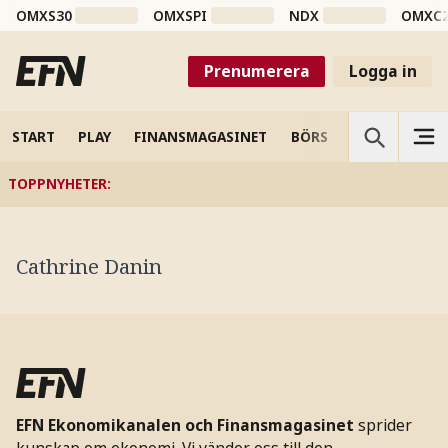
OMXS30
OMXSPI
NDX
OMXC
Prenumerera
Logga in
START
PLAY
FINANSMAGASINET
BÖRS
VETENSKAP
TOPPNYHETER
:
Cathrine Danin
EFN Ekonomikanalen och Finansmagasinet
sprider
kunskap om ekonomi. Vi vänder oss till den